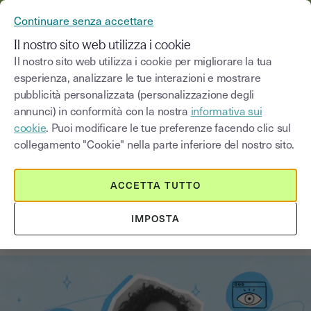
YOUSIGN DIVENTA YOUTRUST
Continuare senza accettare
MENU
Il nostro sito web utilizza i cookie
Il nostro sito web utilizza i cookie per migliorare la tua
esperienza, analizzare le tue interazioni e mostrare
Blog
pubblicità personalizzata (personalizzazione degli
annunci) in conformità con la nostra
informativa sui
Seleziona una categoria
Saisissez un terme pour
cookie
. Puoi modificare le tue preferenze facendo clic sul
collegamento "Cookie" nella parte inferiore del nostro sito.
Altri contratti
2
min
18 agosto 2025
ACCETTA TUTTO
Cos’è e come funziona una delega
IMPOSTA
per il ritiro dei documenti?