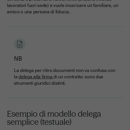
lavoratori fuori sede) e vuole incaricare un familiare, un
Come si scrive una delega per ritiro documenti?
amico o una persona di fiducia.
Quali sono gli errori comuni da evitare?
Qual è la validità legale della delega?
Quali sono le implicazioni della delega per il ritiro
documenti?
Firma elettronica con Youtrust
NB
La delega per ritiro documenti non va confusa con
la
delega alla firma
di un contratto: sono due
strumenti giuridici distinti.
Esempio di modello delega
semplice (testuale)