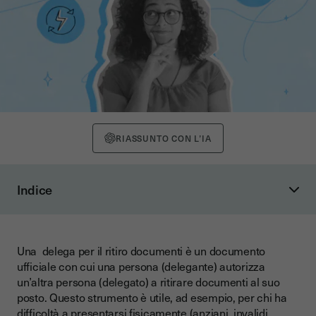
RIASSUNTO CON L’IA
Indice
Esempio di modello delega semplice (testuale)
A cosa serve il modello di delega?
Una delega per il ritiro documenti è un documento
Versatilità e ambiti di utilizzo
ufficiale con cui una persona (delegante) autorizza
Vantaggi principali
un’altra persona (delegato) a ritirare documenti al suo
posto. Questo strumento è utile, ad esempio, per chi ha
Chi può essere delegato?
difficoltà a presentarsi fisicamente (anziani, invalidi,