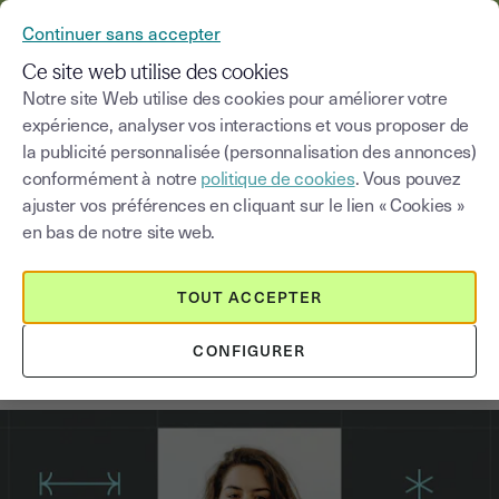
YOUSIGN DEVIENT YOUTRUST
Continuer sans accepter
MENU
Ce site web utilise des cookies
Notre site Web utilise des cookies pour améliorer votre
expérience, analyser vos interactions et vous proposer de
Blog
la publicité personnalisée (personnalisation des annonces)
conformément à notre
politique de cookies
. Vous pouvez
Choisir une catégorie
Saisissez un terme pour
ajuster vos préférences en cliquant sur le lien « Cookies »
en bas de notre site web.
Freelances
10
min
5 mars 2026
TOUT ACCEPTER
Freelancing : tout ce que vous
CONFIGURER
devez savoir !