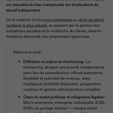
est
essentiel de bien comprendre les implications du
Le plan One : une solution adaptée aux indépendants
travail indépendant
.
Choisir son statut juridique
De la création d’une
micro-entreprise
au
choix du statut
Les différents statuts pour freelance
juridique le plus adapté
, en passant par la gestion des
cotisations sociales et la recherche de clients, devenir
Quel statut choisir selon son activité et ses revenus ?
freelance demande une préparation rigoureuse.
Les démarches administratives pour se lancer
Les étapes de création d’une activité freelance
Résumé en bref :
Comprendre la fiscalité du freelance
Définition et enjeux du freelancing
: Le
Trouver des clients et développer son activité
freelancing désigne une activité indépendante
sans lien de subordination, offrant autonomie,
Comment trouver ses premières missions freelance ?
flexibilité et potentiel de revenus, mais
impliquant instabilité financière, prospection
Fixer ses tarifs : comment déterminer son TJM ?
continue et gestion administrative complète.
Fidéliser ses clients et développer son activité sur le long
Choix du statut juridique et obligations légales
:
terme
Micro-entreprise, entreprise individuelle, EURL,
Les outils indispensables pour travailler en freelance
SASU ou portage salarial — chaque statut