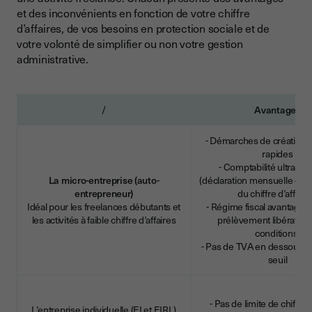
et des inconvénients en fonction de votre chiffre
d’affaires, de vos besoins en protection sociale et de
votre volonté de simplifier ou non votre gestion
administrative.
/
Avantages
- Démarches de création s
rapides
- Comptabilité ultra sim
La micro-entreprise (auto-
(déclaration mensuelle ou tr
entrepreneur)
du chiffre d’affaire
Idéal pour les freelances débutants et
- Régime fiscal avantageu
les activités à faible chiffre d’affaires
prélèvement libératoir
conditions)
- Pas de TVA en dessous d’
seuil
- Pas de limite de chiffre 
L’entreprise individuelle (EI et EIRL)