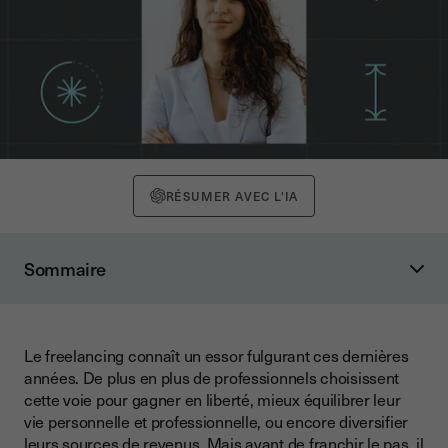
RÉSUMER AVEC L'IA
Sommaire
Les bases du freelancing
Qu'est-ce que le freelancing ?
Le freelancing connaît un essor fulgurant ces dernières
Avantages et inconvénients du freelancing
années. De plus en plus de professionnels choisissent
La signature électronique pour les freelances
cette voie pour gagner en liberté, mieux équilibrer leur
vie personnelle et professionnelle, ou encore diversifier
Pourquoi adopter la signature électronique en freelance ?
leurs sources de revenus. Mais avant de franchir le pas, il