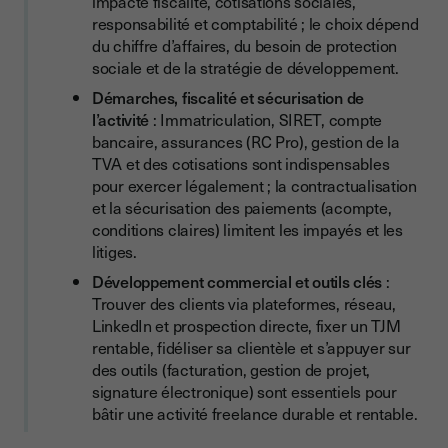
impacte fiscalité, cotisations sociales,
Les outils de gestion administrative et comptable
responsabilité et comptabilité ; le choix dépend
Les outils de gestion de projet et de productivité
du chiffre d’affaires, du besoin de protection
sociale et de la stratégie de développement.
Les outils de communication et collaboration avec les
Démarches, fiscalité et sécurisation de
clients
l’activité
: Immatriculation, SIRET, compte
Les outils marketing et prospection
bancaire, assurances (RC Pro), gestion de la
TVA et des cotisations sont indispensables
Les outils pour optimiser son travail au quotidien
pour exercer légalement ; la contractualisation
Gérer la relation client et sécuriser son activité
et la sécurisation des paiements (acompte,
conditions claires) limitent les impayés et les
Rédiger un contrat de prestation
litiges.
Sécuriser ses paiements et éviter les impayés
Développement commercial et outils clés
:
Trouver des clients via plateformes, réseau,
LinkedIn et prospection directe, fixer un TJM
rentable, fidéliser sa clientèle et s’appuyer sur
des outils (facturation, gestion de projet,
signature électronique) sont essentiels pour
bâtir une activité freelance durable et rentable.