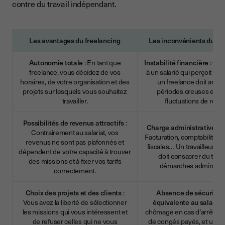
contre du travail indépendant.
Les avantages du freelancing
Les inconvénients du fr
Autonomie totale
: En tant que
Instabilité financière
: Con
freelance, vous décidez de vos
à un salarié qui perçoit un s
horaires, de votre organisation et des
un freelance doit antici
projets sur lesquels vous souhaitez
périodes creuses et gé
travailler.
fluctuations de reve
Possibilités de revenus attractifs
:
Charge administrative im
Contrairement au salariat, vos
Facturation, comptabilité, d
revenus ne sont pas plafonnés et
fiscales… Un travailleur i
dépendent de votre capacité à trouver
doit consacrer du tem
des missions et à fixer vos tarifs
démarches administra
correctement.
Choix des projets et des clients
:
Absence de sécurité s
Vous avez la liberté de sélectionner
équivalente au salariat
les missions qui vous intéressent et
chômage en cas d’arrêt d’ac
de refuser celles qui ne vous
de congés payés, et une p