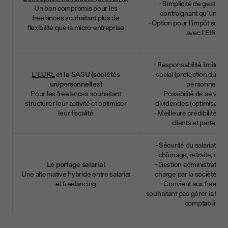
- Simplicité de gestion
Un bon compromis pour les
contraignant qu’une so
freelances souhaitant plus de
- Option pour l’impôt sur l
flexibilité que la micro-entreprise
avec l’EIRL
- Responsabilité limitée a
L’EURL
et la SASU (sociétés
social (protection du pa
unipersonnelles)
personnel)
Pour les freelances souhaitant
- Possibilité de se ver
structurer leur activité et optimiser
dividendes (optimisation 
leur fiscalité
- Meilleure crédibilité a
clients et partenai
- Sécurité du salariat (a
chômage, retraite, mut
Le portage salarial
- Gestion administrative 
Une alternative hybride entre salariat
charge par la société de
et freelancing
- Convient aux freelan
souhaitant pas gérer la factu
comptabilité