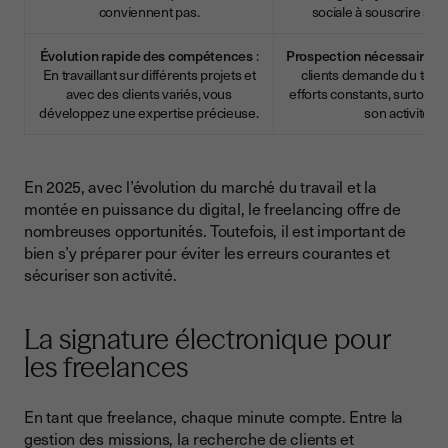
conviennent pas.
sociale à souscrire so
Évolution rapide des compétences
:
Prospection nécessaire
: 
En travaillant sur différents projets et
clients demande du temp
avec des clients variés, vous
efforts constants, surtout 
développez une expertise précieuse.
son activité.
En 2025, avec l’évolution du marché du travail et la
montée en puissance du digital, le freelancing offre de
nombreuses opportunités. Toutefois, il est important de
bien s’y préparer pour éviter les erreurs courantes et
sécuriser son activité.
La signature électronique pour
les freelances
En tant que freelance, chaque minute compte. Entre la
gestion des missions, la recherche de clients et