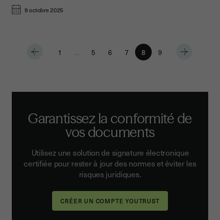
9 octobre 2025
1
…
5
6
7
8
9
Garantissez la conformité de
vos documents
Utilisez une solution de signature électronique
certifiée pour rester à jour des normes et éviter les
risques juridiques.