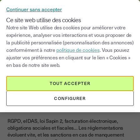
YOUSIGN DEVIENT YOUTRUST
Continuer sans accepter
MENU
Ce site web utilise des cookies
Notre site Web utilise des cookies pour améliorer votre
Actualités et
Réglementations et
expérience, analyser vos interactions et vous proposer de
>
Blog
|
réglementations
conformité
la publicité personnalisée (personnalisation des annonces)
conformément à notre
politique de cookies
. Vous pouvez
Choisir une catégorie
ajuster vos préférences en cliquant sur le lien « Cookies »
Saisissez un terme pour
en bas de notre site web.
Réglementations et conformité
TOUT ACCEPTER
Comprendre les
réglementations pour rester
CONFIGURER
conforme
RGPD, eIDAS, loi Sapin 2, facturation électronique,
obligations sociales et fiscales… Les réglementations
évoluent vite, et les sanctions en cas de manquement