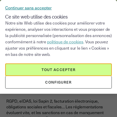
YOUSIGN DEVIENT YOUTRUST
Continuer sans accepter
MENU
Ce site web utilise des cookies
Notre site Web utilise des cookies pour améliorer votre
Actualités et
Réglementations et
expérience, analyser vos interactions et vous proposer de
>
Blog
|
réglementations
conformité
la publicité personnalisée (personnalisation des annonces)
conformément à notre
politique de cookies
. Vous pouvez
Choisir une catégorie
ajuster vos préférences en cliquant sur le lien « Cookies »
Saisissez un terme pour
en bas de notre site web.
Réglementations et conformité
TOUT ACCEPTER
Comprendre les
réglementations pour rester
CONFIGURER
conforme
RGPD, eIDAS, loi Sapin 2, facturation électronique,
obligations sociales et fiscales… Les réglementations
évoluent vite, et les sanctions en cas de manquement