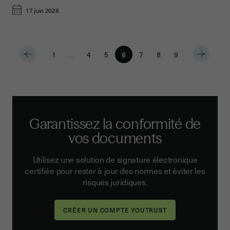
17 juin 2026
1
…
4
5
6
7
8
9
Garantissez la conformité de
vos documents
Utilisez une solution de signature électronique
certifiée pour rester à jour des normes et éviter les
risques juridiques.