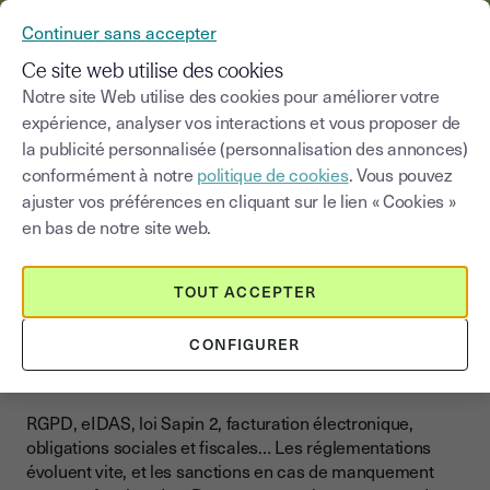
YOUSIGN DEVIENT YOUTRUST
Continuer sans accepter
MENU
Ce site web utilise des cookies
Notre site Web utilise des cookies pour améliorer votre
Actualités et
Réglementations et
expérience, analyser vos interactions et vous proposer de
>
Blog
|
réglementations
conformité
la publicité personnalisée (personnalisation des annonces)
conformément à notre
politique de cookies
. Vous pouvez
Choisir une catégorie
ajuster vos préférences en cliquant sur le lien « Cookies »
Saisissez un terme pour
en bas de notre site web.
Réglementations et conformité
TOUT ACCEPTER
Comprendre les
réglementations pour rester
CONFIGURER
conforme
RGPD, eIDAS, loi Sapin 2, facturation électronique,
obligations sociales et fiscales… Les réglementations
évoluent vite, et les sanctions en cas de manquement