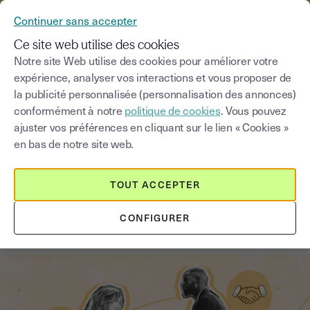
YOUSIGN DEVIENT YOUTRUST
Continuer sans accepter
MENU
Ce site web utilise des cookies
Notre site Web utilise des cookies pour améliorer votre
expérience, analyser vos interactions et vous proposer de
Blog
la publicité personnalisée (personnalisation des annonces)
conformément à notre
politique de cookies
. Vous pouvez
Choisir une catégorie
Saisissez un terme pour
ajuster vos préférences en cliquant sur le lien « Cookies »
en bas de notre site web.
Droit du travail
6
min
16 juin 2026
TOUT ACCEPTER
Digitaliser l’onboarding RH avec la
CONFIGURER
signature électronique