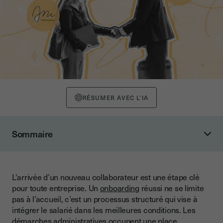
RÉSUMER AVEC L'IA
Sommaire
Qu’est-ce que l’onboarding RH ?
Définition
L'arrivée d’un nouveau collaborateur est une étape clé
Les objectifs de l’onboarding RH
pour toute entreprise. Un
onboarding
réussi ne se limite
La signature électronique au service de l’onboarding RH
pas à l’accueil, c’est un processus structuré qui vise à
intégrer le salarié dans les meilleures conditions. Les
Les avantages de la signature électronique pour
démarches administratives occupent une place