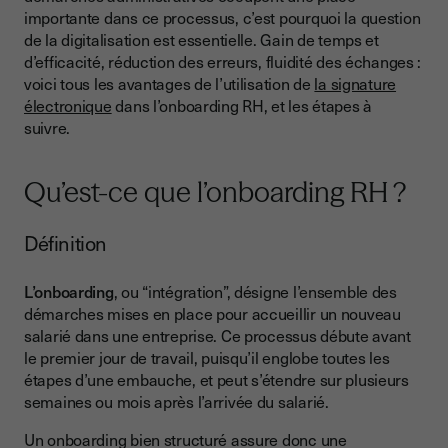
l’onboarding RH
importante dans ce processus, c’est pourquoi la question
Gain de temps
de la digitalisation est essentielle. Gain de temps et
d’efficacité, réduction des erreurs, fluidité des échanges :
Meilleure expérience entre les collaborateurs
voici tous les avantages de l’utilisation de
la signature
électronique
dans l’onboarding RH, et les étapes à
Réduction des erreurs
suivre.
Sécurité juridique
Gain de productivité
Qu’est-ce que l’onboarding RH ?
Les étapes de l’onboarding RH simplifié par la signature
électronique
Définition
Signature du contrat de travail
L’onboarding
, ou “intégration”, désigne l’ensemble des
Remise et signature des documents annexes
démarches mises en place pour accueillir un nouveau
salarié dans une entreprise. Ce processus débute avant
Gestion des accès
le premier jour de travail, puisqu’il englobe toutes les
Comment intégrer efficacement la signature électronique
étapes d’une embauche, et peut s’étendre sur plusieurs
dans le processus RH ?
semaines ou mois après l’arrivée du salarié.
Définir les besoins
Un onboarding bien structuré assure donc une