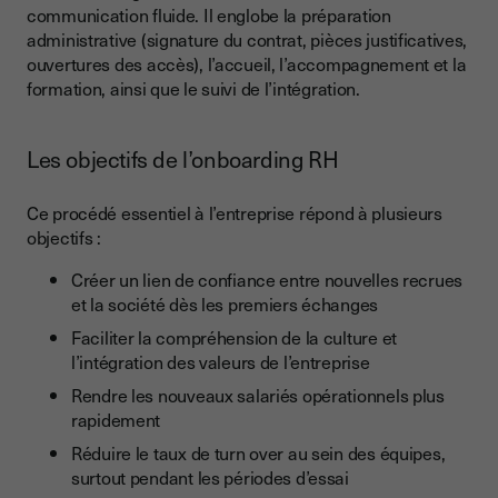
Choisir la signature
communication fluide. Il englobe la préparation
administrative (signature du contrat, pièces justificatives,
Choisir le prestataire
ouvertures des accès), l’accueil, l’accompagnement et la
formation, ainsi que le suivi de l’intégration.
Mettre en place le projet
Former les employés
Les objectifs de l’onboarding RH
Évaluation des résultats
Conclusion
Ce procédé essentiel à l’entreprise répond à plusieurs
objectifs :
Créer un lien de confiance entre nouvelles recrues
et la société dès les premiers échanges
Faciliter la compréhension de la culture et
l’intégration des valeurs de l’entreprise
Rendre les nouveaux salariés opérationnels plus
rapidement
Réduire le taux de turn over au sein des équipes,
surtout pendant les périodes d’essai