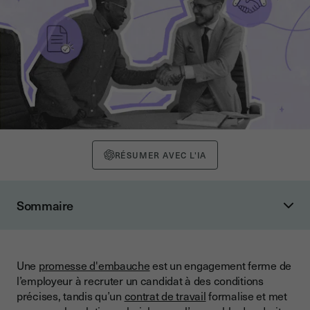
RÉSUMER AVEC L'IA
Sommaire
Qu’est-ce qu’une promesse d’embauche ?
Définition de la promesse d’embauche
Une
promesse d'embauche
est un engagement ferme de
Conditions de la promesse d’embauche
l’employeur à recruter un candidat à des conditions
Qu’est-ce qu’un contrat de travail ?
précises, tandis qu’un
contrat de travail
formalise et met