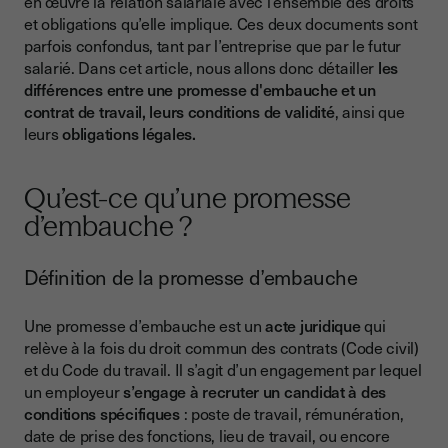
en œuvre la relation salariale avec l’ensemble des droits
Définition et cadre juridique du contrat de travail
et obligations qu’elle implique. Ces deux documents sont
parfois confondus, tant par l’entreprise que par le futur
Conditions du contrat de travail
salarié. Dans cet article, nous allons donc détailler
les
La différence entre une promesse d’embauche et un contrat
différences entre une promesse d'embauche et un
de travail
contrat de travail, leurs conditions de validité
, ainsi que
leurs
obligations légales.
Quelles sont les obligations légales liées à une promesse
d’embauche et à un contrat de travail ?
Quelles sont les obligations légales de la promesse
Qu’est-ce qu’une promesse
d’embauche ?
d’embauche ?
Quelles sont les obligations légales du contrat de travail ?
Définition de la promesse d’embauche
Signer une promesse d’embauche ou un contrat de travail
avec la signature électronique
Une promesse d’embauche est un
acte juridique
qui
Les avantages de la signature électronique
relève à la fois du droit commun des contrats (Code civil)
Pourquoi choisir Youtrust ?
et du Code du travail. Il s’agit d’un engagement par lequel
un employeur
s’engage à recruter un candidat à des
Conclusion
conditions spécifiques
: poste de travail, rémunération,
date de prise des fonctions, lieu de travail, ou encore