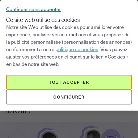
YOUSIGN DEVIENT YOUTRUST
Continuer sans accepter
MENU
Ce site web utilise des cookies
Notre site Web utilise des cookies pour améliorer votre
expérience, analyser vos interactions et vous proposer de
Blog
la publicité personnalisée (personnalisation des annonces)
conformément à notre
politique de cookies
. Vous pouvez
Choisir une catégorie
Saisissez un terme pour
ajuster vos préférences en cliquant sur le lien « Cookies »
en bas de notre site web.
Autres contrats
5
min
16 juin 2026
TOUT ACCEPTER
Promesse d'embauche : quelles
CONFIGURER
différences avec un contrat de
travail ?