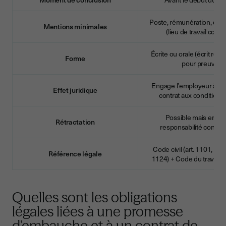
Poste, rémunération, date
Mentions minimales
(lieu de travail consei
Écrite ou orale (écrit r
Forme
pour preuve)
Engage l’employeur à con
Effet juridique
contrat aux conditions 
Possible mais engag
Rétractation
responsabilité contrac
Code civil (art. 1101, 11
Référence légale
1124) + Code du travail 
Quelles sont les obligations
légales liées à une promesse
d’embauche et à un contrat de