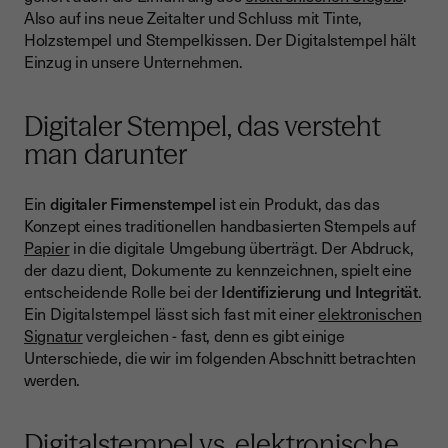
Also auf ins neue Zeitalter und Schluss mit Tinte,
Die verschiedenen Niveaus elektronischer Siegel
Holzstempel und Stempelkissen. Der Digitalstempel hält
Einfaches Elektronisches Siegel
Einzug in unsere Unternehmen.
Fortgeschrittenes Elektronisches Siegel
Digitaler Stempel, das versteht
Qualifiziertes Elektronisches Siegel
man darunter
Sicherheit und Vertrauen werden großgeschrieben
Warum sich Unternehmen für den digitalen Stempel
Ein
digitaler Firmenstempel
ist ein Produkt, das das
entscheiden sollten
Konzept eines traditionellen handbasierten Stempels auf
Papier
Probieren Sie den digitalen Stempel von Youtrust
in die digitale Umgebung überträgt. Der Abdruck,
der dazu dient, Dokumente zu kennzeichnen, spielt eine
entscheidende Rolle bei der
Identifizierung und Integrität
.
Ein Digitalstempel lässt sich fast mit einer
elektronischen
Signatur
vergleichen - fast, denn es gibt einige
Unterschiede, die wir im folgenden Abschnitt betrachten
werden.
Digitalstempel vs. elektronische