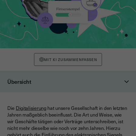
MIT KI ZUSAMMENFASSEN
Übersicht
Digitaler Stempel, das versteht man darunter
Digitalstempel vs. elektronische Signatur
Die
Digitalisierung
hat unsere Gesellschaft in den letzten
Die elektronische Signatur
Jahren maßgeblich beeinflusst. Die Art und Weise, wie
Der digitale Stempel
wir Geschäfte tätigen oder Verträge unterschreiben, ist
nicht mehr dieselbe wie noch vor zehn Jahren. Hierzu
Rechtswert eines digitalen Firmenstempels
gehört auch die Einführung des
elektronischen Siegels
.