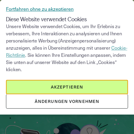
AUS YOUSIGN WIRD YOUTRUST
Fortfahren ohne zu akzeptieren
MENÜ
Diese Website verwendet Cookies
Unsere Website verwendet Cookies, um Ihr Erlebnis zu
verbessern, Ihre Interaktionen zu analysieren und Ihnen
Blog
personalisierte Werbung (Anzeigenpersonalisierung)
anzuzeigen, alles in Übereinstimmung mit unserer
Cookie-
Kategorie auswählen
Saisissez un terme pour
Richtlinie
. Sie können Ihre Einstellungen anpassen, indem
Sie unten auf unserer Website auf den Link „Cookies“
klicken.
Elektronische Signatur
4
min
19. Juni 2026
AKZEPTIEREN
Der Rechtswert des digitalen
Firmenstempels
ÄNDERUNGEN VORNEHMEN