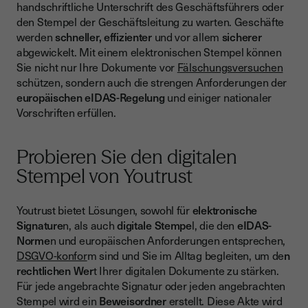
handschriftliche Unterschrift des Geschäftsführers oder
den Stempel der Geschäftsleitung zu warten. Geschäfte
werden
schneller, effizienter
und vor allem
sicherer
abgewickelt. Mit einem elektronischen Stempel können
Sie nicht nur Ihre Dokumente vor
Fälschungsversuchen
schützen, sondern auch die strengen Anforderungen der
europäischen eIDAS-Regelung
und einiger nationaler
Vorschriften erfüllen.
Probieren Sie den digitalen
Stempel von Youtrust
Youtrust bietet Lösungen, sowohl für
elektronische
Signature
n, als auch
digitale Stempe
l, die den
eIDAS-
Norme
n und europäischen Anforderungen entsprechen,
DSGVO-konfor
m sind und Sie im Alltag begleiten, um de
n
rechtlichen Wer
t Ihrer digitalen Dokumente zu stärken.
Für jede angebrachte Signatur oder jeden angebrachten
Stempel wird ein
Beweisordner
erstellt. Diese Akte wird