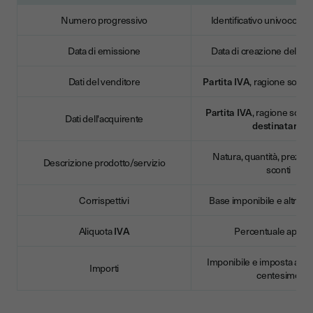
Numero progressivo
Identificativo univoco dell
Data di emissione
Data di creazione del d
Dati del venditore
Partita IVA
, ragione sociale
Partita IVA
, ragione socia
Dati dell'acquirente
destinatario
Natura, quantità, prezzo 
Descrizione prodotto/servizio
sconti
Corrispettivi
Base imponibile e altri cor
Aliquota
IVA
Percentuale applic
Imponibile e imposta arro
Importi
centesimo