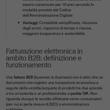
Conclusione
essere conservate per 10 anni secondo le
modalità previste dal Codice
Scopri la firma elettronica facile e conforme di Youtrust
dell'Amministrazione Digitale
Vantaggi
: Contabilità semplificata, riduzione
degli errori, risparmio di tempo e risorse,
maggiore trasparenza e sostenibilità
Fatturazione elettronica in
ambito B2B: definizione e
funzionamento
Una
fattura B2B
(
business to business
) non è altro che un
documento che registra una transazione economica a
seguito della vendita/acquisto di prodotti tra due aziende
o tra un'azienda e un professionista a
partita IVA
. Non
riguarda dunque le vendite effettuate verso consumatori
(per cui si parla invece di B2C) o amministrazioni
pubbliche.