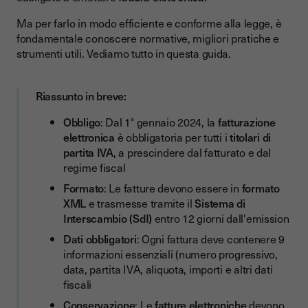
Come viene redatta ed emessa una fattura elettronica?
Ma per farlo in modo efficiente e conforme alla legge, è
fondamentale conoscere normative, migliori pratiche e
Per quanto tempo devono essere conservate le fatture
elettroniche?
strumenti utili. Vediamo tutto in questa guida.
I vantaggi della fatturazione elettronica per le aziende B2B
Riassunto in breve:
Buone pratiche per la fatturazione elettronica B2B
Obbligo
: Dal 1° gennaio 2024, la
fatturazione
Checklist: come iniziare con la fatturazione elettronica
elettronica
è obbligatoria per tutti i
titolari di
Scegliere una soluzione adatta alle proprie esigenze
partita IVA
, a prescindere dal fatturato e dal
regime fiscal
Raccogliere i dati dei clienti
Formato
: Le fatture devono essere in
formato
Configurare il Sistema di Interscambio
XML
e trasmesse tramite il
Sistema di
Interscambio (SdI)
entro 12 giorni dall'emission
Emettere una fattura di test
Dati obbligatori
: Ogni fattura deve contenere 9
Attivare la conservazione digitale
informazioni essenziali (numero progressivo,
Inserire in fattura i dati e i termini di pagamento
data, partita IVA, aliquota, importi e altri dati
fiscali
Applicare una firma elettronica alle fatture
Conservazione
: Le
fatture elettroniche
devono