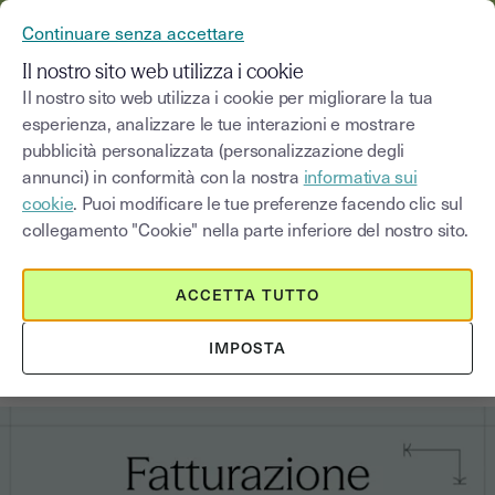
YOUSIGN DIVENTA YOUTRUST
Continuare senza accettare
MENU
Il nostro sito web utilizza i cookie
Il nostro sito web utilizza i cookie per migliorare la tua
esperienza, analizzare le tue interazioni e mostrare
Blog
pubblicità personalizzata (personalizzazione degli
annunci) in conformità con la nostra
informativa sui
Seleziona una categoria
Saisissez un terme pour
cookie
. Puoi modificare le tue preferenze facendo clic sul
collegamento "Cookie" nella parte inferiore del nostro sito.
Innovazioni tecnologiche
5
min
21 gennaio 2026
ACCETTA TUTTO
Guida alla fatturazione
IMPOSTA
elettronica per le transazioni B2B