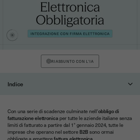
RIASSUNTO CON L’IA
Indice
Fatturazione elettronica in ambito B2B: definizione e
funzionamento
Ma che cos'è esattamente una fattura elettronica?
Con una serie di scadenze culminate nell'
obbligo di
fatturazione elettronica
per tutte le aziende italiane senza
Cosa dice la legge sull'obbligo di fatturazione elettronica
limiti di fatturato a partire dal 1° gennaio 2024, tutte le
Quali informazioni deve contenere una fattura elettronica
imprese che operano nel settore
B2B
sono ormai
B2B
obbligate a emettere
fattura elettronica
.