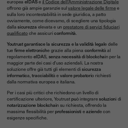
europea
eIDAS
e
il Codice dell'Amministrazione Digitale
offrono già ampie garanzie sul
valore legale delle firme
e
sulla loro incontestabilità in sede giuridica, a patto
ovviamente, come dicevamo, di scegliere una tipologia
dalla
sicurezza
elevata e un
prestatore di servizi fiduciari
qualificato
che assicuri
conformità
.
Youtrust garantisce la sicurezza e la validità legal
e delle
tue
firme elettronich
e grazie alla piena
conformit
à al
regolamento
eIDA
S,
senza necessità di blockchai
n per la
maggior parte dei casi d'uso aziendali. La nostra
soluzione offre già tutti gli elementi di
sicurezza
informatic
a,
tracciabilit
à e
valore probatori
o richiesti
dalla normativa europea e italiana.
Per i casi più critici che richiedono un livello di
certificazione ulteriore, Youtrust
pu
ò integrare
soluzion
i di
notarizzazione blockchai
n su richiesta, offrendo la
massima flessibilità per
professionist
i e
aziend
e con
esigenze specifiche.