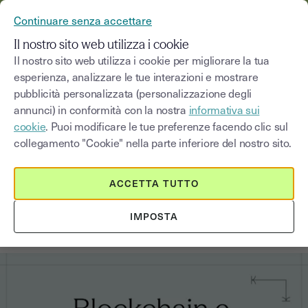
YOUSIGN DIVENTA YOUTRUST
Continuare senza accettare
MENU
Il nostro sito web utilizza i cookie
Il nostro sito web utilizza i cookie per migliorare la tua
esperienza, analizzare le tue interazioni e mostrare
Blog
pubblicità personalizzata (personalizzazione degli
annunci) in conformità con la nostra
informativa sui
Seleziona una categoria
Saisissez un terme pour
cookie
. Puoi modificare le tue preferenze facendo clic sul
collegamento "Cookie" nella parte inferiore del nostro sito.
Firma elettronica
8
min
16 giugno 2026
ACCETTA TUTTO
La blockchain per firme
IMPOSTA
elettroniche ancora più sicure