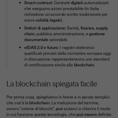
Smart contract
: Contratti
digitali
automatizzati
La firma elettronica ha davvero bisogno della blockchain?
che eseguono azioni prestabilite (in Italia
richiedono un accordo scritto tradizionale per
avere
validità legale
).
Settori di applicazione
: Sanità,
finanza
,
supply
chain
, pubblica amministrazione, e
gestione
documentale
aziendale.
eIDAS 2.0 e futuro
: I registri elettronici
qualificati previsti dalla normativa europea oggi
in discussione rappresenteranno uno standard
di certificazione simile alla
blockchain
.
La blockchain spiegata facile
Per prima cosa, spieghiamo in breve e in parole semplici
che cos'è la
blockchain
. La traduzione del termine,
ovvero "catena di blocchi",
può
aiutarci a chiarire il modo
in cui funziona questa tecnologia, che
può essere
definita