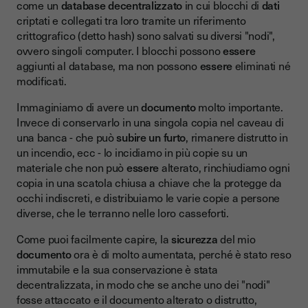
come un
database decentralizzato
in cui blocchi di
dati
criptati e collegati tra loro tramite un riferimento
crittografico (detto hash) sono salvati su diversi "nodi",
ovvero singoli computer. I blocchi possono
essere
aggiunti al database, ma non possono
essere
eliminati né
modificati.
Immaginiamo di avere un
documento
molto importante.
Invece di conservarlo in una singola copia nel caveau di
una banca - che può
subire un furto
, rimanere distrutto in
un incendio, ecc - lo incidiamo in più copie su un
materiale che non può
essere
alterato, rinchiudiamo ogni
copia in una scatola chiusa a chiave che la protegge da
occhi indiscreti, e distribuiamo le varie copie a persone
diverse, che le terranno nelle loro casseforti.
Come puoi facilmente capire, la
sicurezza
del mio
documento
ora è di molto aumentata, perché è stato reso
immutabile e la sua conservazione è stata
decentralizzata, in modo che se anche uno dei "nodi"
fosse attaccato e il documento alterato o distrutto,