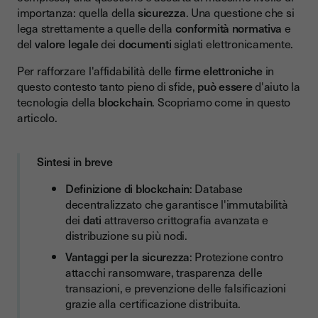
Aggiungendo sicurezza e protezione dei dati
importanza: quella della
sicurezza
. Una questione che si
Prevenendo le falsificazioni
lega strettamente a quelle della
conformità normativa
e
del
valore legale
dei
documenti
siglati elettronicamente.
Proteggendo dalle violazioni dei database centralizzati
Per rafforzare l'affidabilità delle
firme elettroniche
in
Offrendo trasparenza
questo contesto tanto pieno di sfide,
può essere
d'aiuto la
Come funziona un processo di firma elettronica con
tecnologia della
blockchain
. Scopriamo come in questo
blockchain?
articolo.
Le potenziali criticità dei sistemi blockchain
Sintesi in breve
Blockchain e gestione documentale: vantaggi e applicazioni
Definizione di blockchain
: Database
Blockchain vs Sistema di firma tradizionale: confronto
decentralizzato che garantisce l'immutabilità
La blockchain sarà il nuovo standard di certificazione?
dei
dati
attraverso crittografia avanzata e
distribuzione su più nodi.
La questione degli smart contract
Vantaggi per la sicurezza
: Protezione contro
Settori professionali che possono beneficiare della
attacchi ransomware, trasparenza delle
blockchain
transazioni, e prevenzione delle falsificazioni
Buone pratiche per l'adozione di questa tecnologia
grazie alla certificazione distribuita.