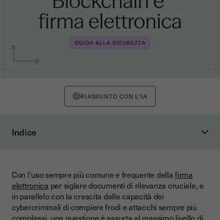
RIASSUNTO CON L’IA
Indice
La blockchain spiegata facile
Le sfide alla sicurezza delle firme elettroniche
Con l'uso sempre più comune e frequente della
firma
Come la blockchain può garantire la sicurezza delle firme
elettronica
per siglare documenti di rilevanza cruciale, e
elettroniche
in parallelo con la crescita delle capacità dei
Garantendo l'immutabilità dei dati
cybercriminali di compiere frodi e attacchi sempre più
complessi, una questione è assurta al massimo livello di