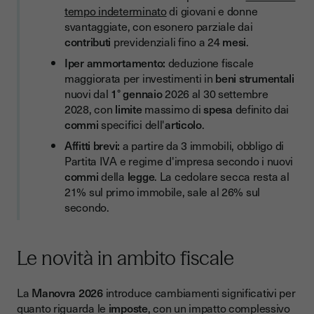
tempo indeterminato
di giovani e donne
Contratti a tempo determinato prolungati in caso di
svantaggiate, con esonero parziale dai
sostituzione per congedo
contributi
previdenziali fino a 24
mesi
.
Investimenti e finanziamenti
Iper ammortamento:
deduzione fiscale
maggiorata per investimenti in
beni strumentali
Cosa cambia per gli affitti brevi
nuovi dal
1° gennaio
2026 al 30 settembre
2028, con
limite
massimo di
spesa
definito dai
Rendi più efficiente la tua azienda o la tua attività
professionale con Youtrust
commi
specifici dell'
articolo
.
Affitti brevi:
a partire da 3 immobili, obbligo di
Partita IVA e regime d'impresa secondo i nuovi
commi
della
legge
. La cedolare secca resta al
21% sul primo immobile, sale al 26% sul
secondo.
Le novità in ambito fiscale
La
Manovra 2026
introduce cambiamenti significativi per
quanto riguarda le
imposte
, con un impatto complessivo