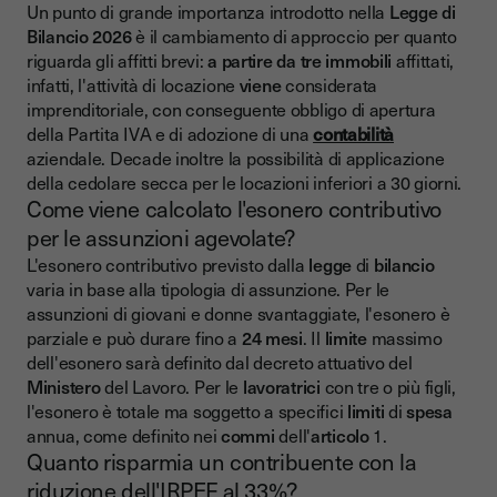
Un punto di grande importanza introdotto nella
Legge di
Bilancio 2026
è il cambiamento di approccio per quanto
riguarda gli affitti brevi:
a partire da tre immobili
affittati,
infatti, l'attività di locazione
viene
considerata
imprenditoriale, con conseguente obbligo di apertura
della Partita IVA e di adozione di una
contabilità
aziendale. Decade inoltre la possibilità di applicazione
della cedolare secca per le locazioni inferiori a 30 giorni.
Come viene calcolato l'esonero contributivo
per le assunzioni agevolate?
L'esonero contributivo previsto dalla
legge
di
bilancio
varia in base alla tipologia di assunzione. Per le
assunzioni di giovani e donne svantaggiate, l'esonero è
parziale e può durare fino a
24 mesi
. Il
limite
massimo
dell'esonero sarà definito dal decreto attuativo del
Ministero
del Lavoro. Per le
lavoratrici
con tre o più figli,
l'esonero è totale ma soggetto a specifici
limiti
di
spesa
annua, come definito nei
commi
dell'
articolo
1.
Quanto risparmia un contribuente con la
riduzione dell'IRPEF al 33%?