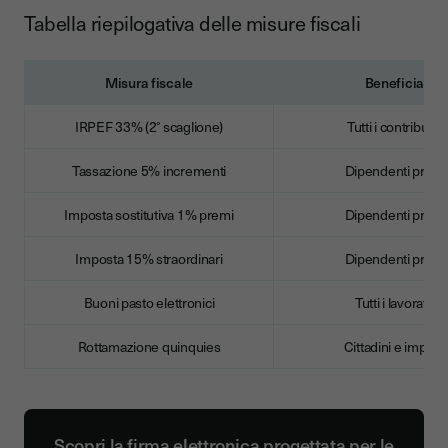
Tabella riepilogativa delle misure fiscali
Misura fiscale
Beneficiari
IRPEF 33% (2° scaglione)
Tutti i contribuent
Tassazione 5% incrementi
Dipendenti privat
Imposta sostitutiva 1% premi
Dipendenti privat
Imposta 15% straordinari
Dipendenti privat
Buoni pasto elettronici
Tutti i lavoratori
Rottamazione quinquies
Cittadini e impres
Scopri la firma elettronica progettata per le