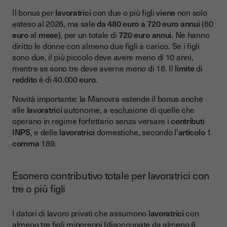
Il bonus per
lavoratrici
con due o più figli
viene
non solo
esteso al 2026, ma sale
da 480 euro a 720 euro annui
(60
euro
al
mese
), per un totale di
720 euro annui
. Ne hanno
diritto le donne con almeno due figli a carico. Se i figli
sono due, il più piccolo deve avere meno di 10 anni,
mentre se sono tre deve averne meno di 18. Il
limite
di
reddito
è di 40.000
euro
.
Novità importante: la Manovra estende il bonus anche
alle
lavoratrici
autonome, a esclusione di quelle che
operano in regime forfettario senza versare i
contributi
INPS
, e delle
lavoratrici
domestiche, secondo l'
articolo
1
comma
189.
Esonero contributivo totale per lavoratrici con
tre o più figli
I datori di lavoro privati che assumono
lavoratrici
con
almeno tre figli minorenni (disoccupate da almeno 6