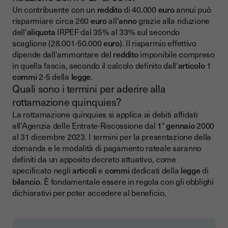
Un contribuente con un
reddito
di 40.000
euro
annui può
risparmiare circa 260
euro
all'
anno
grazie alla riduzione
dell'
aliquota
IRPEF dal 35% al 33% sul secondo
scaglione (28.001-50.000
euro
). Il risparmio effettivo
dipende dall'ammontare del
reddito
imponibile compreso
in quella fascia, secondo il calcolo definito dall'
articolo
1
commi
2-5 della
legge
.
Quali sono i termini per aderire alla
rottamazione quinquies?
La rottamazione quinquies si applica ai debiti affidati
all'Agenzia delle Entrate-Riscossione dal
1° gennaio
2000
al 31 dicembre 2023. I termini per la presentazione della
domanda e le modalità di pagamento rateale saranno
definiti da un apposito decreto attuativo, come
specificato negli
articoli
e
commi
dedicati della
legge
di
bilancio
. È fondamentale essere in regola con gli obblighi
dichiarativi per poter accedere al beneficio.