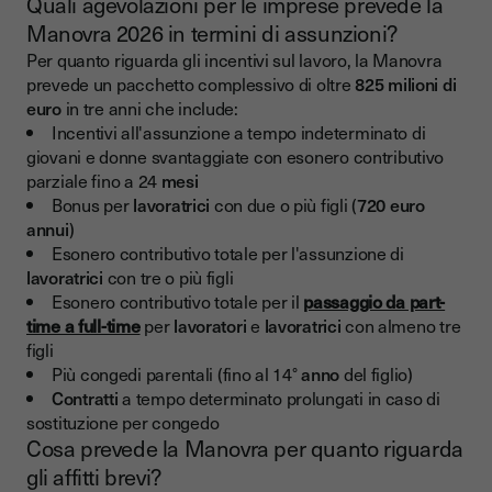
Quali agevolazioni per le imprese prevede la
Manovra 2026 in termini di assunzioni?
Per quanto riguarda gli incentivi sul lavoro, la Manovra
prevede un pacchetto complessivo di oltre
825 milioni di
euro
in tre anni che include:
Incentivi all'assunzione a tempo indeterminato di
giovani e donne svantaggiate con esonero contributivo
parziale fino a 24
mesi
Bonus per
lavoratrici
con due o più figli (
720 euro
annui
)
Esonero contributivo totale per l'assunzione di
lavoratrici
con tre o più figli
Esonero contributivo totale per il
passaggio da part-
time a full-time
per
lavoratori
e
lavoratrici
con almeno tre
figli
Più congedi parentali (fino al 14°
anno
del figlio)
Contratti
a tempo determinato prolungati in caso di
sostituzione per congedo
Cosa prevede la Manovra per quanto riguarda
gli affitti brevi?