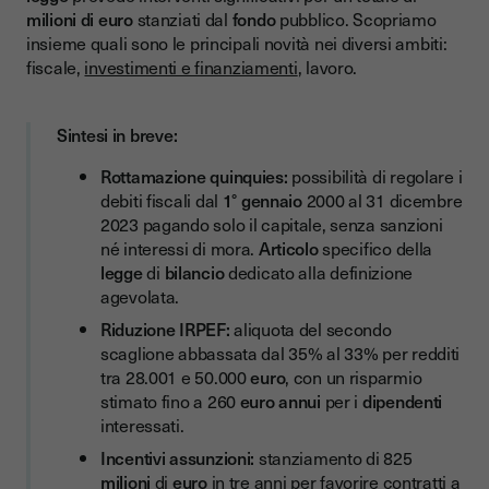
Tassazione al 5% degli incrementi contributivi per i
milioni di euro
stanziati dal
fondo
pubblico. Scopriamo
dipendenti del privato
insieme quali sono le principali novità nei diversi ambiti:
Aliquota sostitutiva all'1% sui premi di risultato o di
fiscale,
investimenti e finanziamenti
, lavoro.
partecipazione agli utili d'impresa
Imposta sostitutiva del 15% su straordinari e lavoro notturno
Sintesi in breve:
Esenzione fiscale e contributiva a 10 euro per i buoni pasto
Rottamazione quinquies:
possibilità di regolare i
elettronici
debiti fiscali dal
1° gennaio
2000 al 31 dicembre
Tabella riepilogativa delle misure fiscali
2023 pagando solo il capitale, senza sanzioni
né interessi di mora.
Articolo
specifico della
Le novità per quanto riguarda la forza lavoro
legge
di
bilancio
dedicato alla definizione
Incentivi all'assunzione a tempo indeterminato di giovani e
agevolata.
donne svantaggiate
Riduzione IRPEF:
aliquota del secondo
Bonus per lavoratrici con due o più figli
scaglione abbassata dal 35% al 33% per redditi
tra 28.001 e 50.000
euro
, con un risparmio
Esonero contributivo totale per lavoratrici con tre o più figli
stimato fino a 260
euro annui
per i
dipendenti
interessati.
Esonero contributivo totale per il passaggio da part-time a
full-time con almeno tre figli
Incentivi assunzioni:
stanziamento di 825
milioni
di
euro
in tre anni per favorire
contratti a
Più congedo parentale