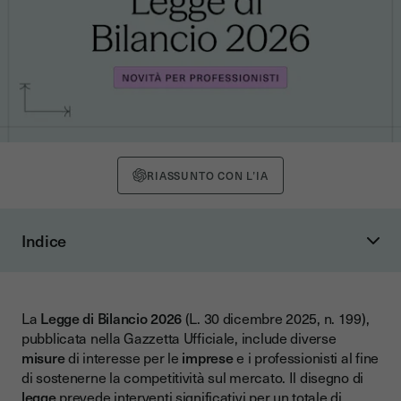
RIASSUNTO CON L’IA
Indice
Le novità in ambito fiscale
Rottamazione quinquies
La
Legge di Bilancio 2026
(L. 30 dicembre 2025, n. 199),
Aliquota Irpef per il secondo scaglione dal 35% al 33%
pubblicata nella Gazzetta Ufficiale, include diverse
440 euro in meno sulle detrazioni al 19% per redditi oltre
misure
di interesse per le
imprese
e i professionisti al fine
200.000 euro
di sostenerne la competitività sul mercato. Il disegno di
legge
prevede interventi significativi per un totale di