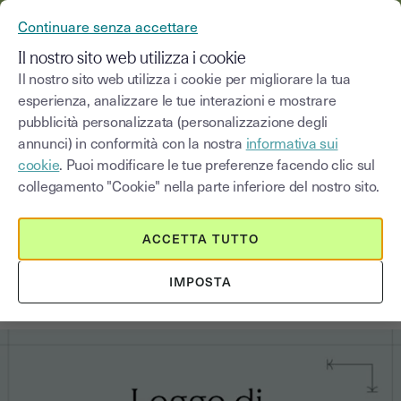
YOUSIGN DIVENTA YOUTRUST
Continuare senza accettare
MENU
Il nostro sito web utilizza i cookie
Il nostro sito web utilizza i cookie per migliorare la tua
esperienza, analizzare le tue interazioni e mostrare
Blog
pubblicità personalizzata (personalizzazione degli
annunci) in conformità con la nostra
informativa sui
Seleziona una categoria
Saisissez un terme pour
cookie
. Puoi modificare le tue preferenze facendo clic sul
collegamento "Cookie" nella parte inferiore del nostro sito.
Novità
7
min
14 gennaio 2026
ACCETTA TUTTO
Legge di Bilancio 2026: le novità
IMPOSTA
per professionisti e imprese