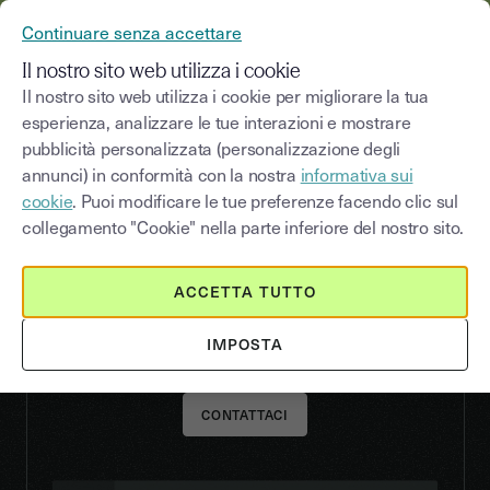
YOUSIGN DIVENTA YOUTRUST
Continuare senza accettare
MENU
Il nostro sito web utilizza i cookie
Il nostro sito web utilizza i cookie per migliorare la tua
esperienza, analizzare le tue interazioni e mostrare
pubblicità personalizzata (personalizzazione degli
AI CONNECTOR
annunci) in conformità con la nostra
informativa sui
Scrivi un prompt. Firma.
cookie
. Puoi modificare le tue preferenze facendo clic sul
collegamento "Cookie" nella parte inferiore del nostro sito.
Connetti Youtrust al tuo assistente IA per
un'esperienza di firma elettronica headless: invia
contratti, verifica le firme e monitora le richieste
ACCETTA TUTTO
con un semplice prompt.
IMPOSTA
CONTATTACI