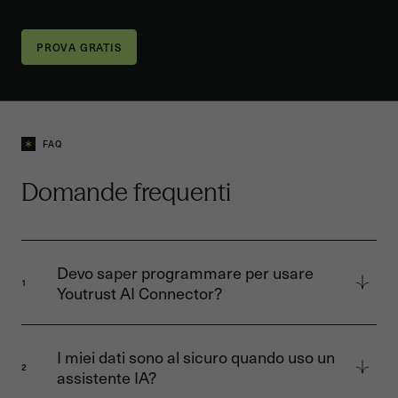
FAQ
Domande frequenti
Devo saper programmare per usare
1
Youtrust AI Connector?
No. Per connettere Youtrust al tuo assistente
IA bastano pochi clic. Accedi una volta tramite
I miei dati sono al sicuro quando uso un
una connessione sicura ed è fatta.
2
assistente IA?