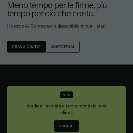
connessioni più veloci, più affidabili e coerenti
Meno tempo per le firme, più
account Youtrust. Chiedi semplicemente al tuo
tra le piattaforme. L’AI Connector di Youtrust si
assistente IA di usarlo, inserisci i dettagli del
tempo per ciò che conta.
basa su questo standard, ecco perché
destinatario nel tuo prompt e la richiesta viene
funziona con più assistenti IA e continuerà a
inviata.
Il nostro AI Connector è disponibile in tutti i piani.
espandersi con la crescita dell'ecosistema
MCP.
CONTATTACI
NEW
Verifica l'identità e i documenti dei tuoi
clienti
SCOPRI