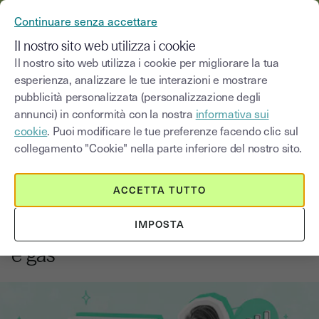
YOUSIGN DIVENTA YOUTRUST
Continuare senza accettare
MENU
Il nostro sito web utilizza i cookie
Il nostro sito web utilizza i cookie per migliorare la tua
esperienza, analizzare le tue interazioni e mostrare
Blog
pubblicità personalizzata (personalizzazione degli
annunci) in conformità con la nostra
informativa sui
Seleziona una categoria
Saisissez un terme pour
cookie
. Puoi modificare le tue preferenze facendo clic sul
collegamento "Cookie" nella parte inferiore del nostro sito.
Novità
4
min
18 agosto 2025
ACCETTA TUTTO
La delibera ARERA sul
IMPOSTA
telemarketing per energia elettrica
e gas