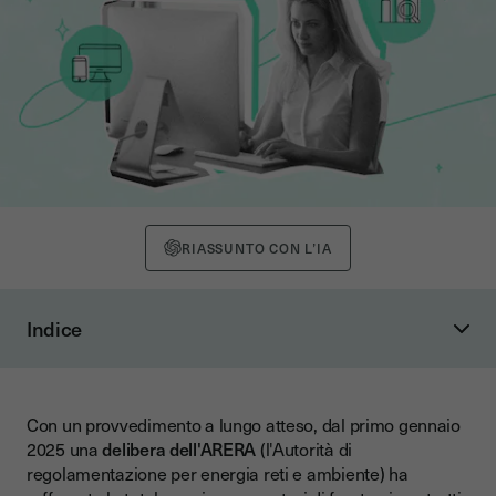
RIASSUNTO CON L’IA
Indice
Cosa cambia con la delibera ARERA 395/2024/R/com
Integrità e conservabilità delle informazioni contrattuali
Con un provvedimento a lungo atteso, dal primo gennaio
In caso di contratti via telefono, il cliente deve confermare di
2025 una
delibera dell'ARERA
(l'Autorità di
aver ricevuto il documento scritto
regolamentazione per energia reti e ambiente) ha
Aumentano i tempi per il diritto di ripensamento in caso di