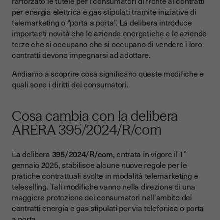
rafforzato le tutele per i consumatori di fronte ai contratti
contratti porta a porta
per energia elettrica e gas stipulati tramite iniziative di
telemarketing o “porta a porta”. La delibera introduce
Su supporto durevole anche le modifiche delle condizioni
importanti novità che le aziende energetiche e le aziende
contrattuali
terze che si occupano che si occupano di vendere i loro
Preavviso di tre mesi per variazioni unilaterali e rinnovi
contratti devono impegnarsi ad adottare.
Atti unilaterali effettivi solo dal momento in cui sono
Andiamo a scoprire cosa significano queste modifiche e
conosciuti al destinatario
quali sono i diritti dei consumatori.
La responsabilità è dei venditori anche se si affidano ad
aziende terze
Cosa cambia con la delibera
I diritti dei consumatori riguardo a telemarketing e chiamate
ARERA 395/2024/R/com
indesiderate
Le campagne di ARERA e AGCM contro il telemarketing
La delibera
395/2024/R/com
, entrata in vigore il 1°
aggressivo
gennaio 2025, stabilisce alcune nuove regole per le
La firma elettronica, una tutela in più per consumatori e
pratiche contrattuali svolte in modalità telemarketing e
aziende
teleselling. Tali modifiche vanno nella direzione di una
maggiore protezione dei consumatori nell'ambito dei
contratti energia e gas stipulati per via telefonica o porta
a porta.