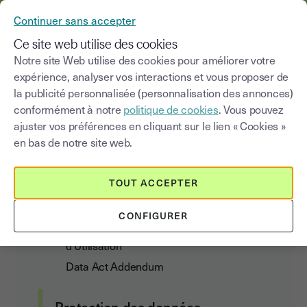
YOUSIGN DEVIENT YOUTRUST
Continuer sans accepter
MENU
Ce site web utilise des cookies
Notre site Web utilise des cookies pour améliorer votre
expérience, analyser vos interactions et vous proposer de
Conditions Générales
la publicité personnalisée (personnalisation des annonces)
d’
Abonnement et
conformément à notre
politique de cookies
. Vous pouvez
ajuster vos préférences en cliquant sur le lien « Cookies »
d’Utilisation
en bas de notre site web.
TOUT ACCEPTER
Contrat client
CONFIGURER
Conditions Générales d’Abonnement et
d’Utilisation
Data Act Addendum