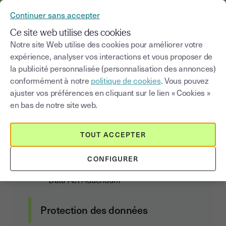
YOUSIGN DEVIENT YOUTRUST
Continuer sans accepter
MENU
Ce site web utilise des cookies
Notre site Web utilise des cookies pour améliorer votre
expérience, analyser vos interactions et vous proposer de
Liste des Sous traitants de
la publicité personnalisée (personnalisation des annonces)
données personnelles
conformément à notre
politique de cookies
. Vous pouvez
ajuster vos préférences en cliquant sur le lien « Cookies »
en bas de notre site web.
Contrat client
TOUT ACCEPTER
Conditions Générales d’Abonnement et
CONFIGURER
d’Utilisation
Data Act Addendum
Protection des données