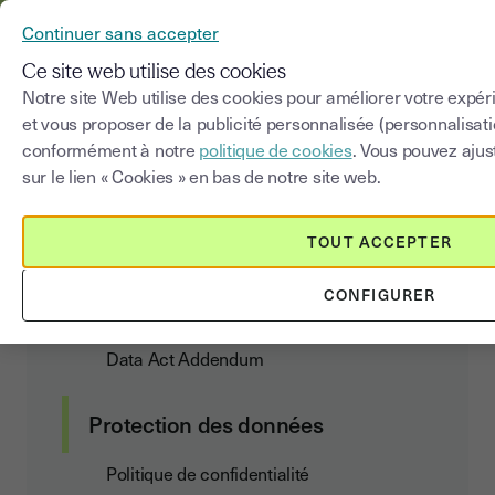
YOUSIGN DEVIENT YOUTRUST
Continuer sans accepter
MENU
Ce site web utilise des cookies
Notre site Web utilise des cookies pour améliorer votre expér
et vous proposer de la publicité personnalisée (personnalisa
Politique de
confidentialité
conformément à notre
politique de cookies
. Vous pouvez ajus
sur le lien « Cookies » en bas de notre site web.
TOUT ACCEPTER
Contrat client
CONFIGURER
Conditions Générales d’Abonnement et
d’Utilisation
Data Act Addendum
Protection des données
Politique de confidentialité