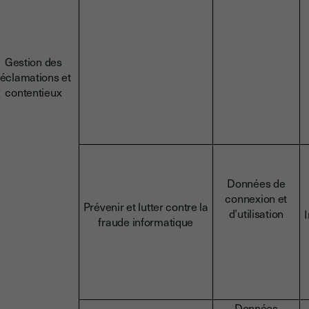
Gestion des
réclamations et
contentieux
Données de
connexion et
Prévenir et lutter contre la
d’utilisation
I
fraude informatique
Données