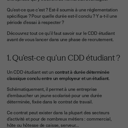
5. Quels sont les droits et devoirs des étudiants en CDD ?
Qu’est-ce que c’est ? Est-il soumis à une réglementation
spécifique ? Pour quelle durée est-il conclu ? Y a-t-il une
6. Quelles sont les obligations des employeurs d’étudiants en
CDD ?
période d’essai à respecter ?
Âge d’embauche requis
Découvrez tout ce qu’il faut savoir sur le CDD étudiant
avant de vous lancer dans une phase de recrutement.
Salaire minimum
Durée maximum de travail
1. Qu’est-ce qu’un CDD étudiant ?
7. L’employeur peut-il rompre un CDD étudiant ?
8. Les étudiants peuvent-ils rompre leur contrat à durée
Un CDD étudiant est un
contrat à durée déterminée
déterminée ?
classique conclu entre un employeur et un étudiant
.
9. L’indemnité de précarité est-elle due aux étudiants en
Schématiquement, il permet à une entreprise
CDD ?
d’embaucher un jeune scolarisé pour une durée
déterminée, fixée dans le contrat de travail.
10. Le CDD étudiant fonctionne-t-il avec une période
d’essai ?
Ce contrat peut exister dans la plupart des secteurs
Fonctionnement du CDD pour les étudiants, ce qu’il faut
d’activité et pour de nombreux métiers : commercial,
retenir
hôte ou hôtesse de caisse, serveur…