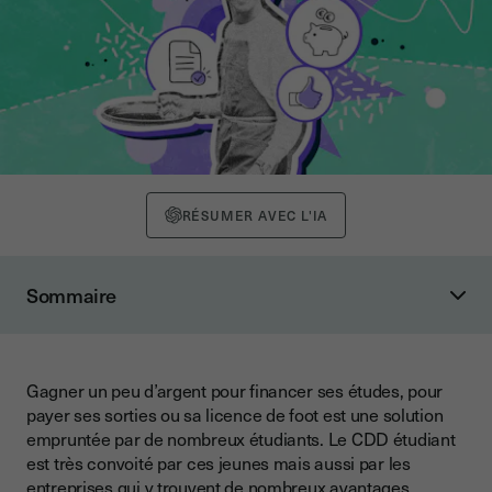
RÉSUMER AVEC L'IA
Sommaire
1. Qu’est-ce qu’un CDD étudiant ?
2. Existe-t-il une réglementation spécifique sur le
fonctionnement du CDD étudiant ?
Gagner un peu d’argent pour financer ses études, pour
payer ses sorties ou sa licence de foot est une solution
3. Quand l’entreprise peut-elle conclure un CDD avec un
empruntée par de nombreux étudiants. Le CDD étudiant
étudiant ?
est très convoité par ces jeunes mais aussi par les
4. Combien de temps dure un job étudiant en CDD ?
entreprises qui y trouvent de nombreux avantages.