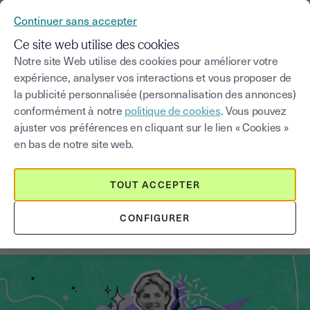
YOUSIGN DEVIENT YOUTRUST
Continuer sans accepter
MENU
Ce site web utilise des cookies
Notre site Web utilise des cookies pour améliorer votre
expérience, analyser vos interactions et vous proposer de
Blog
la publicité personnalisée (personnalisation des annonces)
conformément à notre
politique de cookies
. Vous pouvez
Choisir une catégorie
Saisissez un terme pour
ajuster vos préférences en cliquant sur le lien « Cookies »
en bas de notre site web.
CDD
5
min
18 août 2025
TOUT ACCEPTER
10 infos incontournables sur le
CONFIGURER
fonctionnement du CDD étudiant