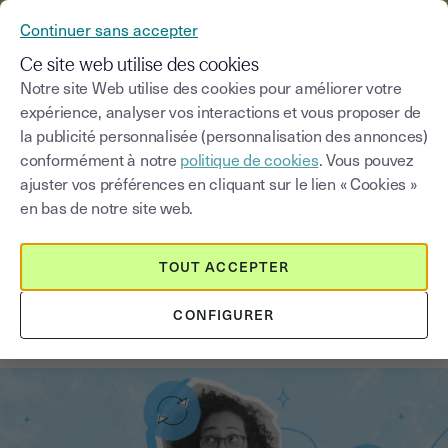
YOUSIGN DEVIENT YOUTRUST
Continuer sans accepter
MENU
Ce site web utilise des cookies
Notre site Web utilise des cookies pour améliorer votre
expérience, analyser vos interactions et vous proposer de
Blog
la publicité personnalisée (personnalisation des annonces)
conformément à notre
politique de cookies
. Vous pouvez
Choisir une catégorie
Saisissez un terme pour
ajuster vos préférences en cliquant sur le lien « Cookies »
en bas de notre site web.
Signature électronique
1
min
14 novembre 2025
TOUT ACCEPTER
Changer de signature : ce que dit
CONFIGURER
la loi et comment faire