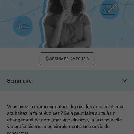
RÉSUMER AVEC L'IA
Sommaire
Quelles sont les conséquences d’un changement de
signature ?
Changement de signature : quelles démarches ?
Vous avez la même signature depuis des années et vous
souhaitez la faire évoluer ? Cela peut faire suite à un
Signature électronique vs signature manuscrite
changement de nom (mariage, divorce), à une nouvelle
Changer de signature dans vos outils (mail, PDF...)
vie professionnelle ou simplement à une envie de
renouveau.