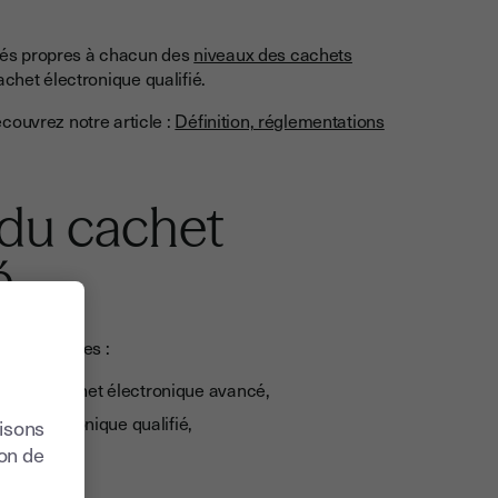
cités propres à chacun des
niveaux des cachets
achet électronique qualifié.
couvrez notre article :
Définition, réglementations
du cachet
é
rois exigences :
ues d’un cachet électronique avancé,
ficat électronique qualifié,
lisons
ion de
 qualifié.