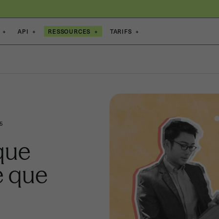
+
API
+
RESSOURCES
+
TARIFS
+
25
que
ce que