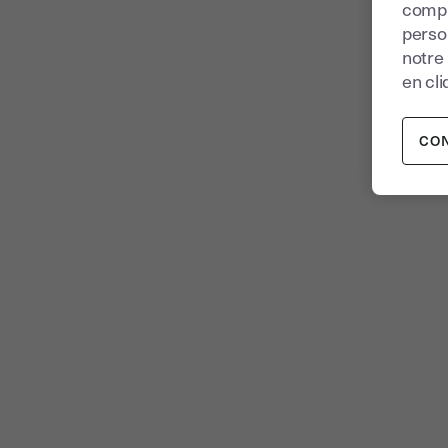
compr
perso
notre
en cli
CO