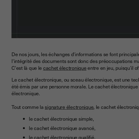
De nos jours, les échanges d'informations se font principa
l'intégrité des documents sont donc des préoccupations maje
C'est là que le
cachet électronique
entre en jeu, puisqu’il o
Le cachet électronique, ou sceau électronique, est une t
été émis par une personne morale. Le cachet électronique at
électronique.
Tout comme la
signature électronique
, le cachet électron
le cachet électronique simple,
le cachet électronique avancé,
le cachet électronique qualifié.