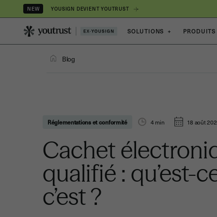
YOUSIGN DEVIENT YOUTRUST
NEW
SOLUTIONS
+
PRODUITS
Blog
Réglementations et conformité
4
min
18 août 20
Cachet électroni
qualifié : qu’est-
c’est ?