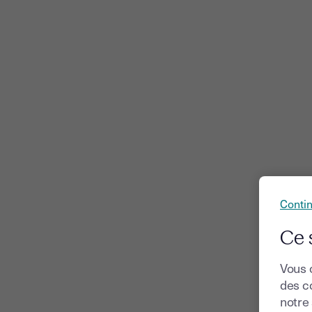
Conti
Ce 
Vous 
des co
notre