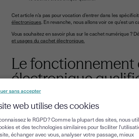
Cet article n’a pas pour vocation d’entrer dans les spécifi
électroniques
. En revanche, nous allons voir ce qu’est un c
Vous souhaitez en savoir plus sur le cachet numérique ? Dé
et usages du cachet électronique.
Le fonctionnement 
électronique qualifi
nuer sans accepter
Pour qu’un cachet électronique soit qualifié, il faut réunir t
site web utilise des cookies
que le certificat électronique ait les caractéristiq
qu’il ait été créé par le biais d’une solution de certi
connaissez le RGPD ? Comme la plupart des sites, nous uti
okies et des technologies similaires pour faciliter l'utilisat
qu’il repose sur un certificat de cachet électronique
 site, échanger avec vous, analyser votre passage, mieux