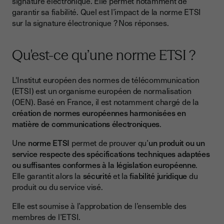
signature électronique. Elle permet notamment de
garantir sa fiabilité. Quel est l’impact de la norme ETSI
Que faut-il vérifier avant de signer électroniquement un
sur la signature électronique ? Nos réponses.
document ?
À retenir sur la norme ETSI en matière de signature
électronique
Qu'est-ce qu’une norme ETSI ?
L'Institut européen des normes de télécommunication
(ETSI) est un organisme européen de normalisation
(OEN). Basé en France, il est notamment chargé de la
création de normes européennes harmonisées en
matière de communications électroniques
.
Une
norme ETSI
permet de prouver qu’
un produit ou un
service respecte des spécifications techniques adaptées
ou suffisantes conformes à la législation européenne
.
Elle garantit alors la
sécurité
et la
fiabilité juridique
du
produit ou du service visé.
Elle est soumise à l’approbation de l’ensemble des
membres de l’ETSI.