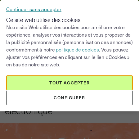
YOUSIGN DEVIENT YOUTRUST
Continuer sans accepter
MENU
Ce site web utilise des cookies
Notre site Web utilise des cookies pour améliorer votre
expérience, analyser vos interactions et vous proposer de
Blog
la publicité personnalisée (personnalisation des annonces)
conformément à notre
politique de cookies
. Vous pouvez
Choisir une catégorie
Saisissez un terme pour
ajuster vos préférences en cliquant sur le lien « Cookies »
en bas de notre site web.
Réglementations et conformité
3
min
10 septembre 2025
TOUT ACCEPTER
Ce qu’il faut savoir sur les normes
CONFIGURER
ETSI pour la signature
électronique