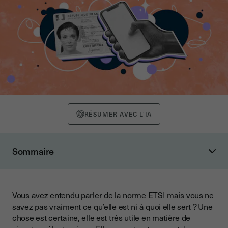
RÉSUMER AVEC L'IA
Sommaire
Qu'est-ce qu’une norme ETSI ?
Quel est l’impact de la norme ETSI sur la signature
électronique ?
Vous avez entendu parler de la norme ETSI mais vous ne
savez pas vraiment ce qu’elle est ni à quoi elle sert ? Une
La signature électronique
chose est certaine, elle est très utile en matière de
La certification ETSI