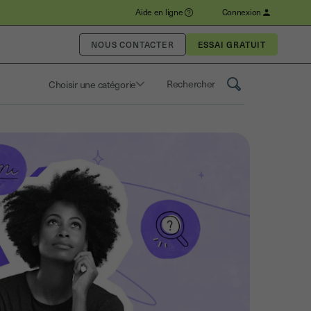
Aide en ligne
Connexion
NOUS CONTACTER
Choisir une catégorie
Saisissez un terme pour rechercher