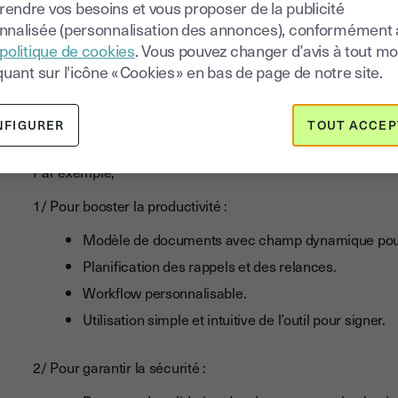
endre vos besoins et vous proposer de la publicité
électronique pour le
nnalisée (personnalisation des annonces), conformément 
politique de cookies
. Vous pouvez changer d’avis à tout 
complètes
quant sur l'icône « Cookies » en bas de page de notre site.
En adoptant la signature électronique Youtrust, vous bénéfi
NFIGURER
TOUT ACCEP
les fonctionnalités accessible
s.
Par exemple,
1/ Pour booster la productivité :
Modèle de documents avec champ dynamique pour f
Planification des rappels et des relances.
Workflow personnalisable.
Utilisation simple et intuitive de l’outil pour signer.
2/ Pour garantir la sécurité :