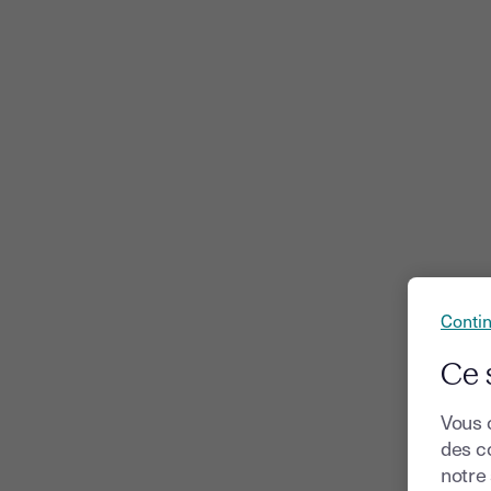
Conti
Ce 
Vous 
des co
notre