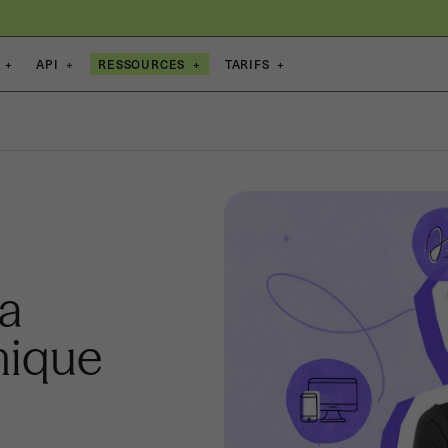
+
API
+
RESSOURCES
+
TARIFS
+
la
nique