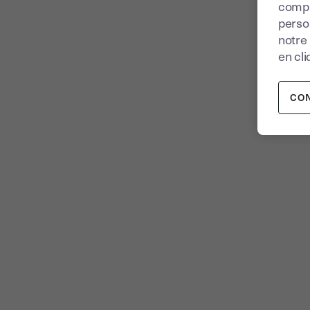
compr
perso
notre
en cli
CO