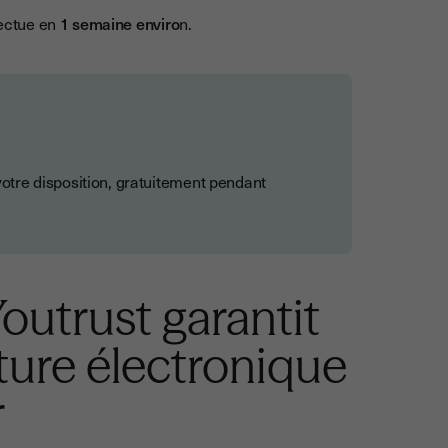
fectue en
1 semaine enviro
n.
 votre disposition, gratuitement pendant
Youtrust garantit
ture électronique
r