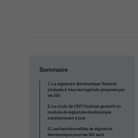
Sommaire
Choix de la signature électronique en
1. La signature électronique Youtrust
tant qu’ISV, ce qu’il faut retenir
s’adapte à tous les logiciels proposés par
les ISV
2. Le choix de l’API Youtrust garantit un
module de signature électronique
constamment à jour
3. Les fonctionnalités de signature
électronique pour les ISV sont