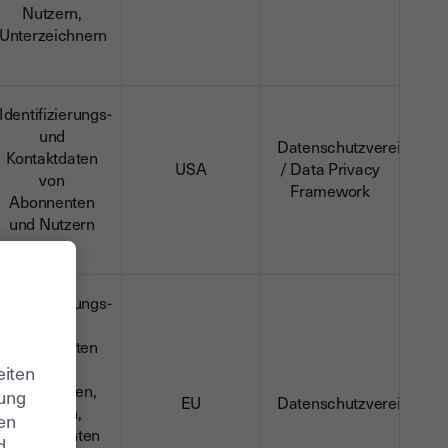
Nutzern,
Unterzeichnern
Identifizierungs-
und
Datenschutzvereinbaru
Kontaktdaten
USA
/ Data Privacy
von
Framework
Abonnenten
und Nutzern
Identifizierungs-
und
Kontaktdaten
von
eiten
Abonnenten,
zung
EU
Datenschutzvereinbaru
Nutzern,
ren
Interessenten
d