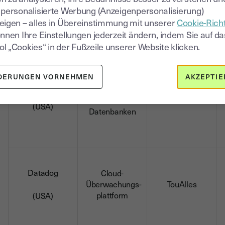
 personalisierte Werbung (Anzeigenpersonalisierung)
eigen – alles in Übereinstimmung mit unserer
Cookie-Richt
önnen Ihre Einstellungen jederzeit ändern, indem Sie auf da
l „Cookies“ in der Fußzeile unserer Website klicken.
DERUNGEN VORNEHMEN
AKZEPTIE
Dienst zur
Clay
Verwaltung
Alle
von
(USA)
Datenbanken
Datadog
Cloud-
Überwachungs-
TouAlles
plattform
(USA)