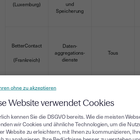
und
(Luxemburg)
Speicherung
BetterContact
Daten-
aggregations-
Tous
dienste
(Frankreich)
hren ohne zu akzeptieren
se Website verwendet Cookies
Dienste für
rlich kennen Sie die DSGVO bereits. Wie die meisten Webs
Chargebee
das
nden wir Cookies und ähnliche Technologien, um die Nut
Alle
Abonnement-
er Website zu erleichtern, mit Ihnen zu kommunizieren, Ih
(USA)
Management
h zu analysieren, Ihre Bedürfnisse besser zu verstehen un