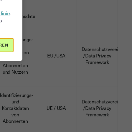
und
linie
.
Transaktionsdaten
s
Identifizierungs-
REN
und
Datenschutzvereinbaru
Kontaktdaten
EU /USA
/Data Privacy
von
Framework
Abonnenten
und Nutzern
Identifizierungs-
und
Datenschutzvereinbaru
Kontaktdaten
UE / USA
/Data Privacy
von
Framework
Abonnenten