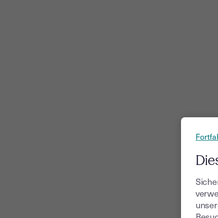
Fortfa
Die
Siche
verwe
unser
Besuc