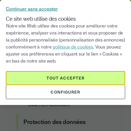
YOUSIGN DEVIENT YOUTRUST
Continuer sans accepter
MENU
Ce site web utilise des cookies
Notre site Web utilise des cookies pour améliorer votre
expérience, analyser vos interactions et vous proposer de
Liste des Sous traitants de
la publicité personnalisée (personnalisation des annonces)
données personnelles
conformément à notre
politique de cookies
. Vous pouvez
ajuster vos préférences en cliquant sur le lien « Cookies »
en bas de notre site web.
Contrat client
TOUT ACCEPTER
Conditions Générales d’Abonnement et
CONFIGURER
d’Utilisation
Data Act Addendum
Protection des données