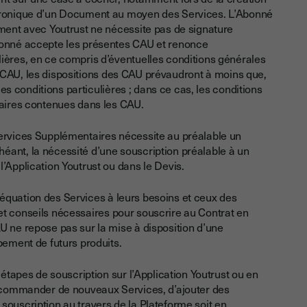
ctronique d’un Document au moyen des Services. L’Abonné
ement avec Youtrust ne nécessite pas de signature
Abonné accepte les présentes CAU et renonce
ières, en ce compris d’éventuelles conditions générales
les CAU, les dispositions des CAU prévaudront à moins que,
des conditions particulières ; dans ce cas, les conditions
traires contenues dans les CAU.
Services Supplémentaires nécessite au préalable un
ant, la nécessité d’une souscription préalable à un
’Application Youtrust ou dans le Devis.
’adéquation des Services à leurs besoins et ceux des
ns et conseils nécessaires pour souscrire au Contrat en
U ne repose pas sur la mise à disposition d’une
pement de futurs produits.
 étapes de souscription sur l’Application Youtrust ou en
de commander de nouveaux Services, d’ajouter des
souscription au travers de la Plateforme soit en