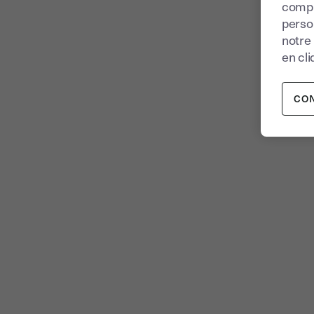
compr
perso
notre
en cli
CO