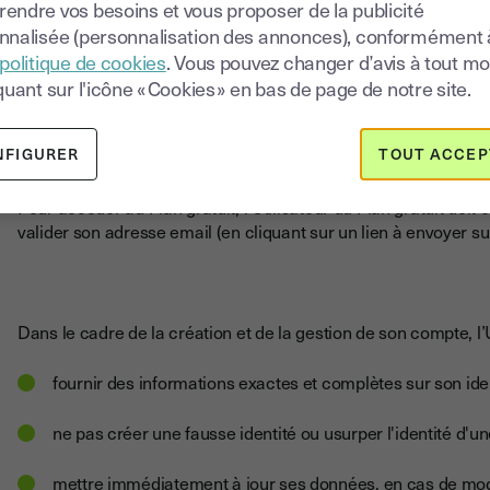
endre vos besoins et vous proposer de la publicité
porter la fonction lui-même. A l’issue de cette première démarc
email de confirmation comportant un lien lui permettant de gér
nnalisée (personnalisation des annonces), conformément 
politique de cookies
. Vous pouvez changer d’avis à tout 
Youtrust informe l’Abonné que l’utilisation des Services est s
quant sur l'icône « Cookies » en bas de page de notre site.
Utilisateur conformément à l’article 3.1 ci-dessus.
NFIGURER
TOUT ACCEP
Pour accéder au Plan gratuit, l’Utilisateur du Plan gratuit doit 
valider son adresse email (en cliquant sur un lien à envoyer s
Dans le cadre de la création et de la gestion de son compte, l’U
fournir des informations exactes et complètes sur son iden
ne pas créer une fausse identité ou usurper l'identité d'
mettre immédiatement à jour ses données, en cas de modi