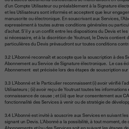
d’un Compte Utilisateur ou préalablement à la Signature éle
et les Utilisateurs sont informés et acceptent que leur engag
manuscrite ou électronique. En souscrivant aux Services, l’
expressément à toutes autres conditions générales ou particul
d’achat. S’il y a un conflit entre les dispositions du Devis et 
si nécessaire, et à la discrétion de Youtrust, le Devis contient 
particulières du Devis prévaudront sur toutes conditions con
3.2 L’Abonné reconnaît et accepte que la souscription à des 
Abonnement au Service de Signature électronique. Le cas éché
Abonnement est précisée lors des étapes de souscription sur l
3.3 L’Abonné et le Particulier reconnaissent (i) avoir vérifié l
Utilisateurs ; (ii) avoir reçu de Youtrust toutes les informatio
connaissance de cause ; et (iii) que leur consentement aux CA
fonctionnalité des Services à venir ou de stratégie de dévelop
3.4 L’Abonné est invité à souscrire aux Services en suivant les
signant un Devis. L’Abonné a la possibilité, à tout moment, 
Abonnements et/ou des Services soit en suivant les étapes de 