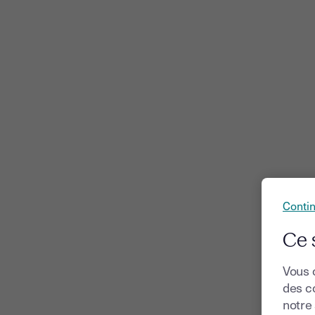
Conti
Ce 
Vous 
des co
notre