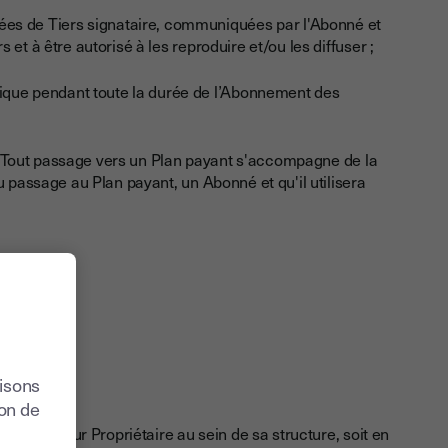
ées de Tiers signataire, communiquées par l'Abonné et
s et à être autorisé à les reproduire et/ou les diffuser ;
ique pendant toute la durée de l’Abonnement des
it. Tout passage vers un Plan payant s'accompagne de la
u passage au Plan payant, un Abonné et qu'il utilisera
lisons
ion de
 Utilisateur Propriétaire au sein de sa structure, soit en