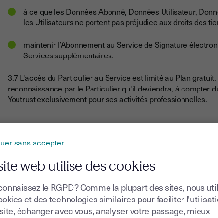
à ce que les Données Abonné, Données Utilisateur, Donn
les Utilisateurs ne portent pas préjudice aux droits des tier
maintenir l’Abonnement au Service de Signature électron
Services supplémentaires.
3.7 L'accès du Particulier au Service est limité au Plan gratu
reconnaissance par le Particulier qu'il deviendra, à compter d
Youtrust exclusivement pour ses activités professionnelles.
nuer sans accepter
4. COMPTES UTILISATEURS
site web utilise des cookies
connaissez le RGPD ? Comme la plupart des sites, nous uti
4.1 Création des Comptes Utilisateurs
okies et des technologies similaires pour faciliter l'utilisat
 site, échanger avec vous, analyser votre passage, mieux
Dans le cadre des Plans payants, l’Abonné peut soit désigner un