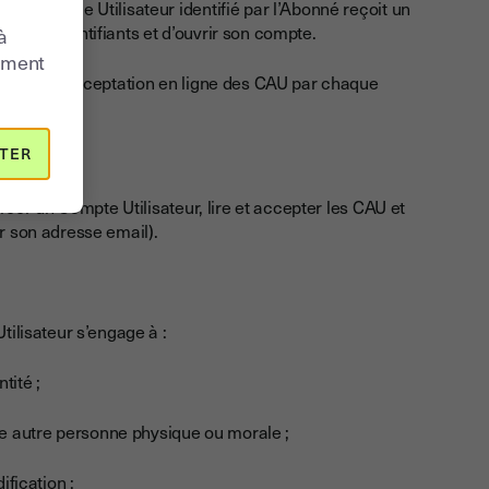
he, chaque Utilisateur identifié par l’Abonné reçoit un
er ses Identifiants et d’ouvrir son compte.
à
moment
oumise à l’acceptation en ligne des CAU par chaque
TER
créer un Compte Utilisateur, lire et accepter les CAU et
ur son adresse email).
tilisateur s’engage à :
tité ;
une autre personne physique ou morale ;
fication ;