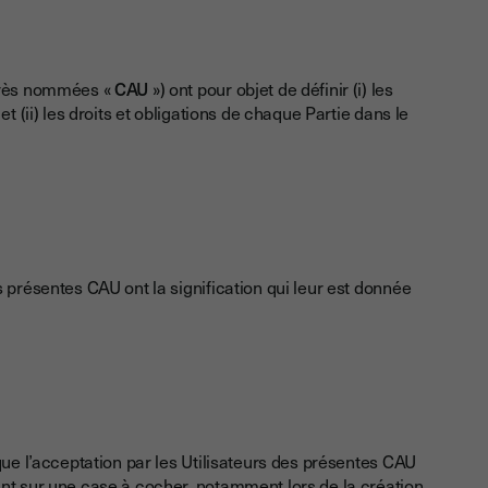
après nommées «
CAU
») ont pour objet de définir (i) les
t (ii) les droits et obligations de chaque Partie dans le
 présentes CAU ont la signification qui leur est donnée
que l’acceptation par les Utilisateurs des présentes CAU
nt sur une case à cocher, notamment lors de la création