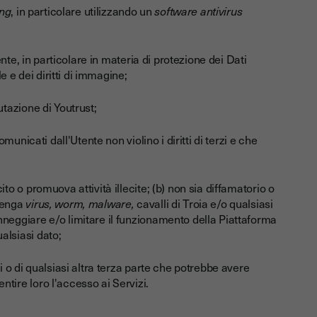
ng
, in particolare utilizzando un
software antivirus
gente, in particolare in materia di protezione dei Dati
le e dei diritti di immagine;
utazione di Youtrust;
omunicati dall'Utente non violino i diritti di terzi e che
to o promuova attività illecite; (b) non sia diffamatorio o
ntenga
virus, worm, malware,
cavalli di Troia e/o qualsiasi
nneggiare e/o limitare il funzionamento della Piattaforma
alsiasi dato;
i o di qualsiasi altra terza parte che potrebbe avere
tire loro l'accesso ai Servizi.