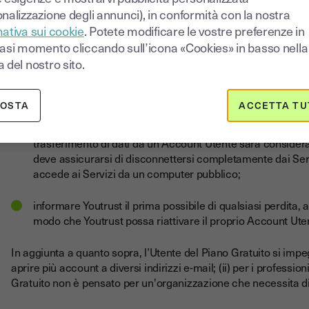
L'Utente si impegna, in relazione alla creazione e alla gestione
nalizzazione degli annunci), in conformità con la nostra
ativa sui cookie
. Potete modificare le vostre preferenze in
fornire informazioni accurate e complete sulla propria ide
iasi momento cliccando sull’icona «Cookies» in basso nella
 del nostro sito.
non creare una falsa identità o rubare l'identità di un'altra
aggiornare immediatamente i propri dati in caso di modifi
POSTA
ACCETTA TU
mantenere segrete le proprie Credenziali e non divulgarle 
trasferimento di dati da un Account Utente sarà considera
deve assicurarsi di disconnettersi completamente dai Serv
accede ai Servizi da un computer pubblico;
informare Youtrust il prima possibile di qualsiasi perdita,
modo che Youtrust possa riattivare il proprio Account Ute
In aggiunta a quanto sopra, l’Utente del Piano Gratuito si impe
aprire più account a diversi indirizzi e-mail; (ii) per i professi
Gratuito non è pensato per un'organizzazione che necessita di