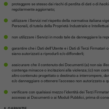
proteggere se stesso dai rischi di perdita di dati o di
hacki
regolarmente aggiornato;
utilizzare i Servizi nel rispetto della normativa italiana vi
Personali, di tutela della Proprietà Industriale e Intellettua
non utilizzare i Servizi in modo tale da danneggiare la rep
garantire che i Dati dell'Utente e i Dati di Terzi Firmatari c
siano autorizzati a riprodurli e/o diffonderli;
assicurare che il contenuto dei Documenti (a) non sia illeci
contenga minacce o incitazioni alla violenza; (c) non co
altro contenuto progettato o destinato a interrompere, da
e/o danneggiare o ottenere l’accesso non autorizzato a qu
verificare con qualsiasi mezzo l'identità dei Terzi Firmatar
accesso ai Documenti o ai Moduli Pubblici, prima di consen
5. GARANZIE