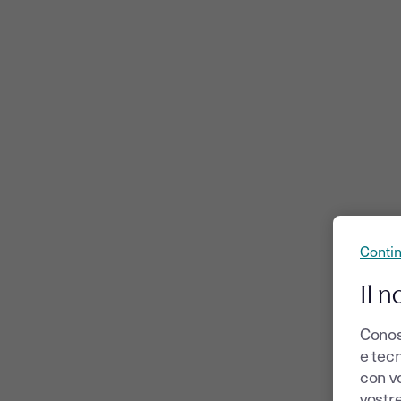
Conti
Il n
Conos
e tecn
con v
vostr