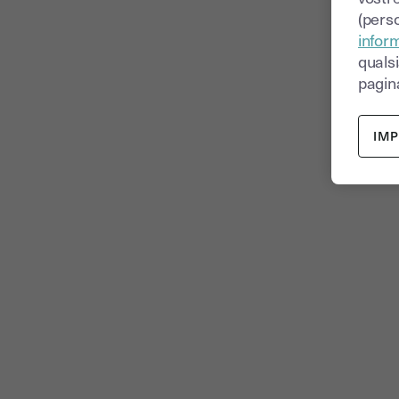
(perso
inform
quals
pagina
IM