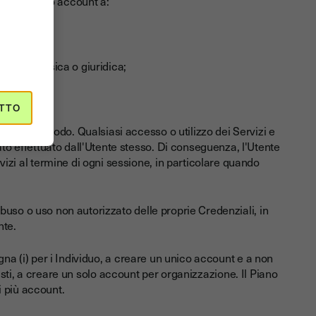
 del proprio account a:
ntità;
 persona fisica o giuridica;
che;
TTO
in alcun modo. Qualsiasi accesso o utilizzo dei Servizi e
to effettuato dall'Utente stesso. Di conseguenza, l'Utente
izi al termine di ogni sessione, in particolare quando
 abuso o uso non autorizzato delle proprie Credenziali, in
nte.
gna (i) per i Individuo, a creare un unico account e a non
onisti, a creare un solo account per organizzazione. Il Piano
 più account.