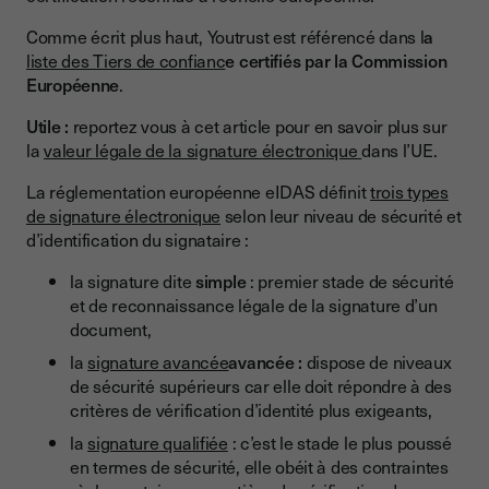
Comme écrit plus haut, Youtrust est référencé dans l
a
liste des Tiers de confianc
e certifiés par la Commission
Européenne
.
Utile :
reportez vous à cet article pour en savoir plus sur
la
valeur légale de la signature électronique
dans l’UE.
La réglementation européenne eIDAS définit
trois types
de signature électronique
selon leur niveau de sécurité et
d’identification du signataire :
la signature dite
simple
: premier stade de sécurité
et de reconnaissance légale de la signature d’un
document,
la
signature avancée
avancée :
dispose de niveaux
de sécurité supérieurs car elle doit répondre à des
critères de vérification d’identité plus exigeants,
la
signature qualifiée
: c’est le stade le plus poussé
en termes de sécurité, elle obéit à des contraintes