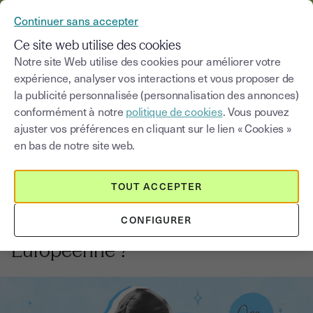
YOUSIGN DEVIENT YOUTRUST
Continuer sans accepter
MENU
Ce site web utilise des cookies
Notre site Web utilise des cookies pour améliorer votre
expérience, analyser vos interactions et vous proposer de
Blog
la publicité personnalisée (personnalisation des annonces)
conformément à notre
politique de cookies
. Vous pouvez
Choisir une catégorie
Saisissez un terme pour
ajuster vos préférences en cliquant sur le lien « Cookies »
en bas de notre site web.
Signature électronique
4
min
16 septembre 2025
TOUT ACCEPTER
Quelle est la validité de la signature
CONFIGURER
électronique dans l’Union
Européenne ?