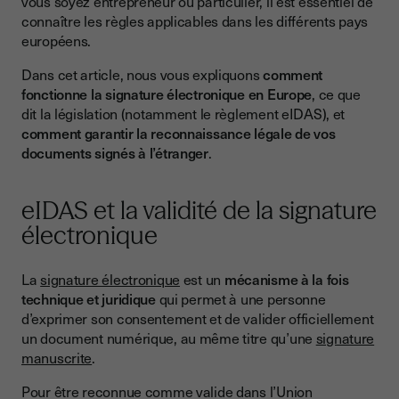
vous soyez entrepreneur ou particulier, il est essentiel de
connaître les règles applicables dans les différents pays
1. Comment ça marche au niveau des Etats membres de
européens.
l’Union européenne ?
Dans cet article, nous vous expliquons
comment
2. Des particularités nationales ?
fonctionne la signature électronique en Europe
, ce que
Les exceptions
dit la législation (notamment le règlement eIDAS), et
comment garantir la reconnaissance légale de vos
Les exceptions
documents signés à l’étranger
.
Les exceptions
eIDAS et la validité de la signature
électronique
La
signature électronique
est un
mécanisme à la fois
technique et juridique
qui permet à une personne
d’exprimer son consentement et de valider officiellement
un document numérique, au même titre qu’une
signature
manuscrite
.
Pour être reconnue comme valide dans l’Union