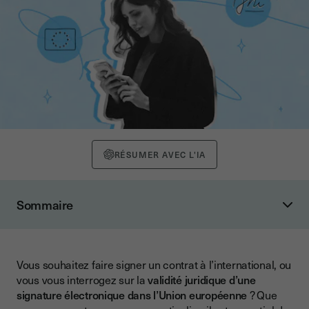
RÉSUMER AVEC L'IA
Sommaire
eIDAS et la validité de la signature électronique
Que faire si votre signature électronique n'est pas
considérée comme valide selon eIDAS ?
Vous souhaitez faire signer un contrat à l’international, ou
vous vous interrogez sur la
validité juridique d’une
Youtrust dans le règlement européen eIDAS
signature électronique dans l’Union européenne
? Que
Valeur juridique dans les différents pays européens