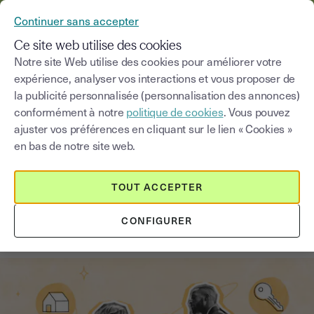
YOUSIGN DEVIENT YOUTRUST
Continuer sans accepter
MENU
Ce site web utilise des cookies
Notre site Web utilise des cookies pour améliorer votre
expérience, analyser vos interactions et vous proposer de
Blog
la publicité personnalisée (personnalisation des annonces)
conformément à notre
politique de cookies
. Vous pouvez
Choisir une catégorie
Saisissez un terme pour
ajuster vos préférences en cliquant sur le lien « Cookies »
en bas de notre site web.
Signature électronique
4
min
29 septembre 2025
TOUT ACCEPTER
La signature électronique : un
CONFIGURER
atout pour la location immobilière