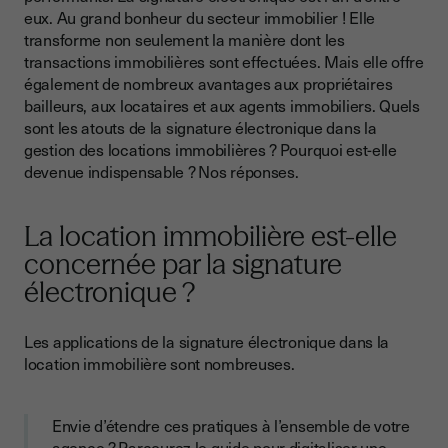
?
eux. Au grand bonheur du secteur immobilier ! Elle
transforme non seulement la manière dont les
Quels sont les atouts de la signature électronique dans les
locations immobilières ?
transactions immobilières sont effectuées. Mais elle offre
également de nombreux avantages aux propriétaires
Gain de temps pour l’agence immobilière, le locataire et le
bailleurs, aux locataires et aux agents immobiliers. Quels
propriétaire
sont les atouts de la signature électronique dans la
Réduction des coûts
gestion des locations immobilières ? Pourquoi est-elle
devenue indispensable ? Nos réponses.
Sécurité accrue des transactions
Accessibilité et flexibilité
La location immobilière est-elle
Signature électronique et location immobilière, ce qu’il faut
concernée par la signature
retenir
électronique ?
Les applications de la signature électronique dans la
location immobilière sont nombreuses.
Envie d’étendre ces pratiques à l’ensemble de votre
agence ? Parcourez le
guide pour digitaliser une