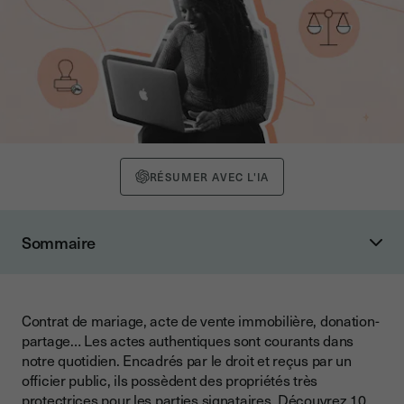
RÉSUMER AVEC L'IA
Sommaire
1. Qu’est-ce qu’un acte authentique ?
La définition de l’acte authentique
Contrat de mariage, acte de vente immobilière, donation-
Que confère l’authenticité à un acte ?
partage… Les actes authentiques sont courants dans
Quelle est la différence entre un acte authentique et un acte
notre quotidien. Encadrés par le droit et reçus par un
sous seing privé ?
officier public, ils possèdent des propriétés très
protectrices pour les parties signataires. Découvrez 10