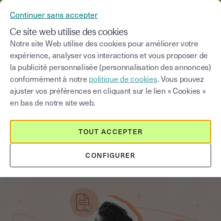
YOUSIGN DEVIENT YOUTRUST
Continuer sans accepter
MENU
Ce site web utilise des cookies
Notre site Web utilise des cookies pour améliorer votre
expérience, analyser vos interactions et vous proposer de
Blog
la publicité personnalisée (personnalisation des annonces)
conformément à notre
politique de cookies
. Vous pouvez
Choisir une catégorie
Saisissez un terme pour
ajuster vos préférences en cliquant sur le lien « Cookies »
en bas de notre site web.
Notaires
5
min
17 septembre 2025
TOUT ACCEPTER
10 infos essentielles sur l’acte
CONFIGURER
authentique