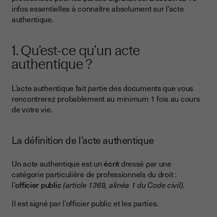
Original, minute et copie, quelle différence ?
infos essentielles à connaître absolument sur l’acte
2. Quelle est la valeur juridique d’un acte authentique ?
authentique.
3. Qui rédige les actes authentiques ?
1. Qu’est-ce qu’un acte
4. Quand doit-on établir un acte authentique ?
authentique ?
5. Que contient un acte authentique ?
Le fond
L’acte authentique fait partie des documents que vous
rencontrerez probablement au minimum 1 fois au cours
La forme
de votre vie.
6. Comment signer électroniquement un acte authentique ?
7. Combien coûte un acte authentique ?
La définition de l’acte authentique
8. Où sont conservés les actes authentiques ?
Un acte authentique est un
écrit
dressé par une
9. Peut-on contester un acte notarié ?
catégorie particulière de professionnels du droit :
l’
officier public
(article 1369, alinéa 1 du Code civil)
.
10. Acte authentique perdu, que faire ?
Il est signé par l’officier public et les parties.
L’acte authentique, ce qu’il faut retenir