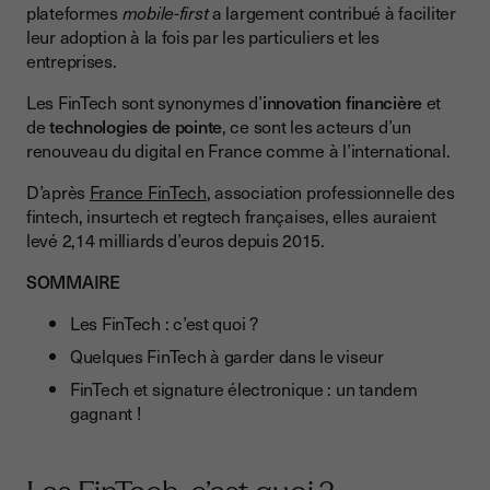
plateformes
mobile-first
a largement contribué à faciliter
FinTech et signature électronique : un tandem gagnant !
leur adoption à la fois par les particuliers et les
entreprises.
Les FinTech sont synonymes d’
innovation financière
et
de
technologies de pointe
, ce sont les acteurs d’un
renouveau du digital en France comme à l’international.
D’après
France FinTech
, association professionnelle des
fintech, insurtech et regtech françaises, elles auraient
levé 2,14 milliards d’euros depuis 2015.
SOMMAIRE
Les FinTech : c’est quoi ?
Quelques FinTech à garder dans le viseur
FinTech et signature électronique : un tandem
gagnant !