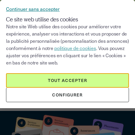
YOUSIGN DEVIENT YOUTRUST
Continuer sans accepter
MENU
Ce site web utilise des cookies
Notre site Web utilise des cookies pour améliorer votre
expérience, analyser vos interactions et vous proposer de
Blog
la publicité personnalisée (personnalisation des annonces)
conformément à notre
politique de cookies
. Vous pouvez
Choisir une catégorie
Saisissez un terme pour
ajuster vos préférences en cliquant sur le lien « Cookies »
en bas de notre site web.
Banque
3
min
16 juin 2026
TOUT ACCEPTER
Les FinTech : renouveau de
CONFIGURER
l’industrie financière [Infographie]