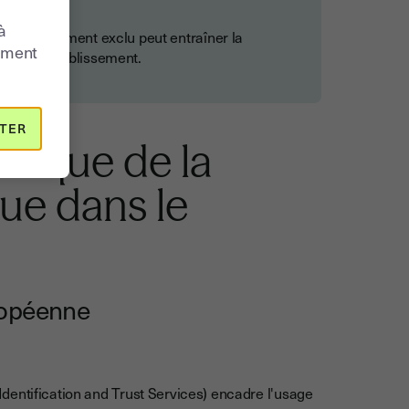
à
ent légalement exclu peut entraîner la
moment
ique de l'établissement.
TER
idique de la
que dans le
ropéenne
Identification and Trust Services) encadre l'usage