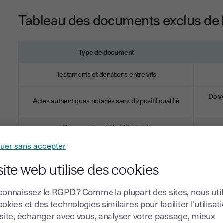
Tableau des documents exclus de l
Type de document
Testaments et donations entre vifs
Doive
Actes authentiques notariés sans dispositif qualifié
Documents relatifs à l'état civil
nuer sans accepter
Ex
Actes sous seing privé à formalisme spécifique
site web utilise des cookies
connaissez le RGPD ? Comme la plupart des sites, nous uti
okies et des technologies similaires pour faciliter l'utilisat
Attention :
 site, échanger avec vous, analyser votre passage, mieux