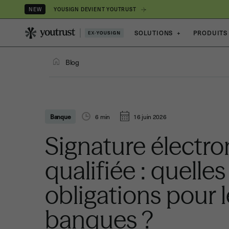
YOUSIGN DEVIENT YOUTRUST
NEW
SOLUTIONS
+
PRODUITS
Blog
Banque
6
min
16 juin 2026
Signature électr
qualifiée : quelles
obligations pour l
banques ?