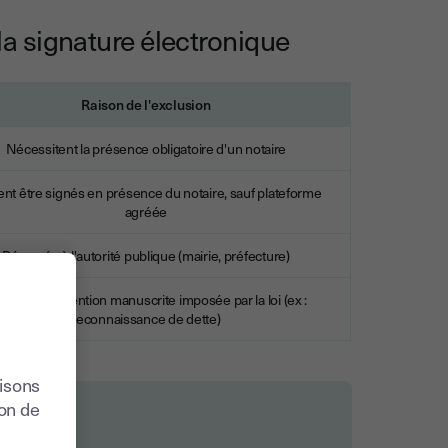
a signature électronique
Raison de l'exclusion
Nécessitent la présence obligatoire d'un notaire
nt être signés en présence du notaire, sauf plateforme
agréée
Réservés à l'autorité publique (mairie, préfecture)
igent une mention manuscrite imposée par la loi (ex :
reconnaissance de dette)
lisons
ion de