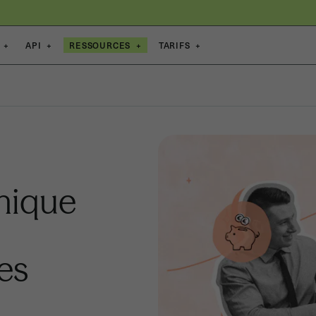
+
API
+
RESSOURCES
+
TARIFS
+
onique
es