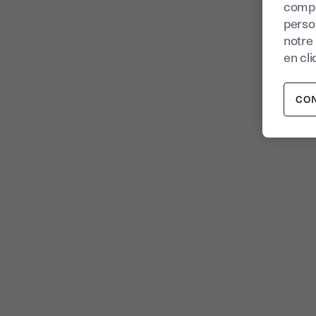
compr
perso
notre
en cli
CO