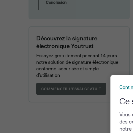
Conclusion
Découvrez la signature
électronique Youtrust
Essayez gratuitement pendant 14 jours
notre solution de signature électronique
conforme, sécurisée et simple
d’utilisation
Conti
Ce 
Vous 
des co
notre