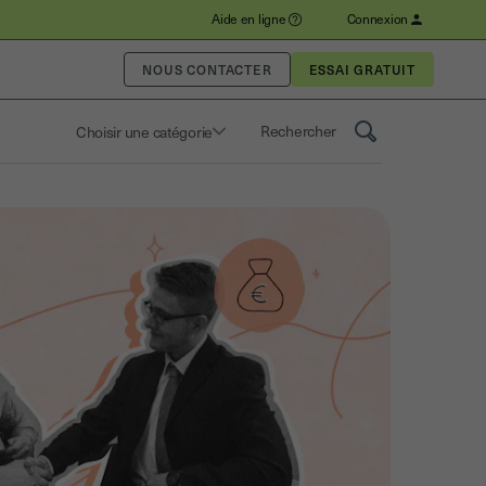
Aide en ligne
Connexion
NOUS CONTACTER
Choisir une catégorie
Saisissez un terme pour rechercher