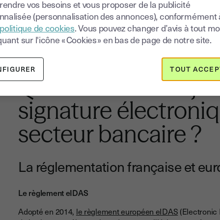
endre vos besoins et vous proposer de la publicité
nnalisée (personnalisation des annonces), conformément 
Tenter de faire signer électroniquement un docum
politique de cookies
. Vous pouvez changer d’avis à tout 
nullité de l'acte et engager la responsabilité jurid
quant sur l'icône « Cookies » en bas de page de notre site.
NFIGURER
TOUT ACCEP
Quel est le cadre jur
signature électroni
secteur bancaire ?
La réglementation française et eu
Le règlement eIDAS
Adopté en 2014,
le règlement européen eIDAS
(Electronic 