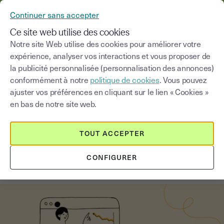
YOUSIGN DEVIENT YOUTRUST
Continuer sans accepter
MENU
Ce site web utilise des cookies
Notre site Web utilise des cookies pour améliorer votre
expérience, analyser vos interactions et vous proposer de
Blog
la publicité personnalisée (personnalisation des annonces)
conformément à notre
politique de cookies
. Vous pouvez
Choisir une catégorie
Saisissez un terme pour
ajuster vos préférences en cliquant sur le lien « Cookies »
en bas de notre site web.
Education
3
min
13 octobre 2025
TOUT ACCEPTER
Enseignement à distance : 3 outils
CONFIGURER
numériques à connaître !