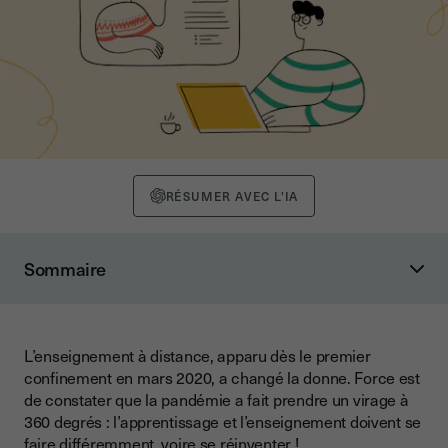
RÉSUMER AVEC L'IA
Sommaire
Fluidifiez vos signatures et émargements à distance
Le saviez-vous ?
L’enseignement à distance, apparu dès le premier
Enseignez à distance dans une classe virtuelle
confinement en mars 2020, a changé la donne. Force est
Le saviez-vous ?
de constater que la pandémie a fait prendre un virage à
360 degrés : l’apprentissage et l’enseignement doivent se
Réalisez des évaluations en ligne, c’est possible !
faire différemment, voire se réinventer !