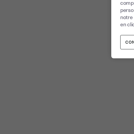
compr
perso
notre
en cli
CO