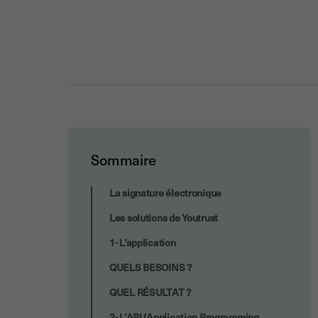
Sommaire
3. La combinaison App + API
La signature électronique
Les solutions de Youtrust
1- L’application
QUELS BESOINS ?
QUEL RÉSULTAT ?
2- L’API (Application Programming