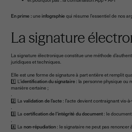
En prime :
une
infographie
qui résume l’essentiel de nos a
La signature électr
La signature électronique constitue une méthode d’authenti
juridiques et techniques.
Elle est une forme de signature à part entière et remplit qu
1️⃣ L’
identification du signataire
: la personne physique ou m
manière certaine ;
.
2️⃣ La
validation de l’acte
: l’acte devient contraignant vis-à-
.
3️⃣ La
certification de l’intégrité du document
: le document 
.
4️⃣ La
non-répudiation
: le signataire ne peut pas renoncer