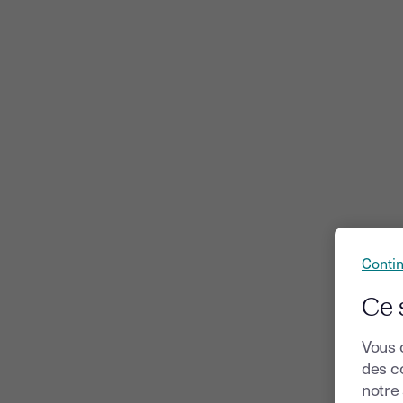
Conti
Ce 
Vous 
des co
notre