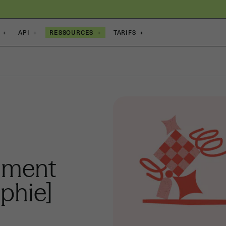
+
API
+
RESSOURCES
+
TARIFS
+
mment
aphie]