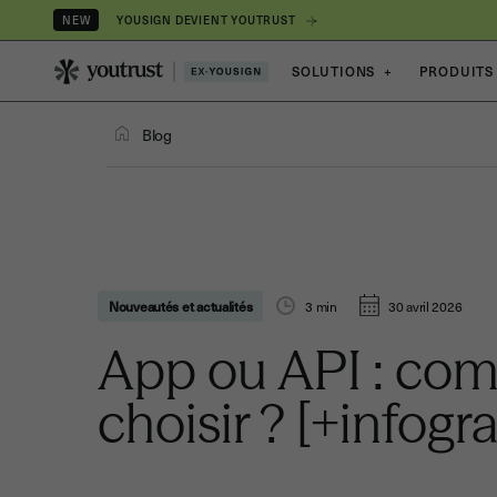
YOUSIGN DEVIENT YOUTRUST
NEW
SOLUTIONS
+
PRODUITS
Blog
Nouveautés et actualités
3
min
30 avril 2026
App ou API : co
choisir ? [+infogr