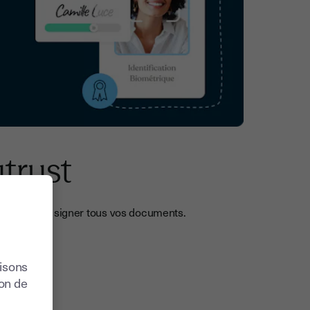
utrust
gner et faire signer tous vos documents.
lisons
ion de