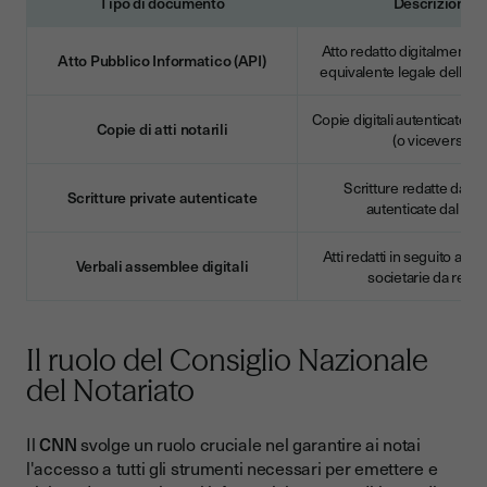
Tipo di documento
Descrizione
Atto redatto digitalmente d
Atto Pubblico Informatico (API)
equivalente legale dell'att
Copie digitali autenticate di a
Copie di atti notarili
(o viceversa)
Scritture redatte dalle 
Scritture private autenticate
autenticate dal not
Atti redatti in seguito ad
Verbali assemblee digitali
societarie da remo
Il ruolo del Consiglio Nazionale
del Notariato
Il
CNN
svolge un ruolo cruciale nel garantire ai notai
l'accesso a tutti gli strumenti necessari per emettere e