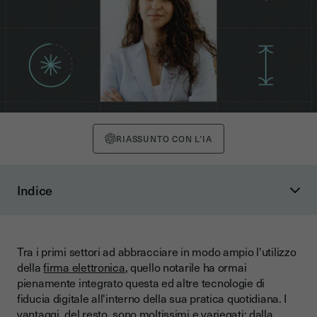
RIASSUNTO CON L’IA
Indice
Le fondamenta normative dell'uso della firma elettronica in
ambito notarile
La firma digitale: caratteristiche e impiego
Tra i primi settori ad abbracciare in modo ampio l'utilizzo
della
firma elettronica
, quello notarile ha ormai
Definizione di firma digitale
pienamente integrato questa ed altre tecnologie di
Ambiti di applicazione della firma digitale nel settore
fiducia digitale all'interno della sua pratica quotidiana. I
notarile
vantaggi, del resto, sono moltissimi e variegati: dalla