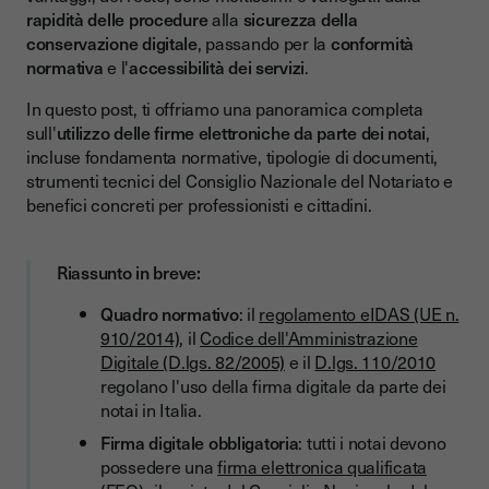
rapidità delle procedure
alla
sicurezza della
Atti Pubblici Informatici
conservazione digitale
, passando per la
conformità
Copie di atti notarili
normativa
e l'
accessibilità dei servizi
.
Scritture private autenticate
In questo post, ti offriamo una panoramica completa
sull'
utilizzo delle firme elettroniche da parte dei notai
,
Assemblee digitali
incluse fondamenta normative, tipologie di documenti,
Tabella riepilogativa: Tipi di documenti firmati digitalmente
strumenti tecnici del Consiglio Nazionale del Notariato e
dal notaio
benefici concreti per professionisti e cittadini.
Il ruolo del Consiglio Nazionale del Notariato
Riassunto in breve:
I vantaggi della digitalizzazione per i notai
Anche i clienti devono possedere la firma digitale?
Quadro normativo
: il
regolamento eIDAS (UE n.
910/2014)
, il
Codice dell'Amministrazione
Come si realizza un Atto Pubblico Informatico
Digitale (D.lgs. 82/2005)
e il
D.lgs. 110/2010
regolano l'uso della firma digitale da parte dei
Conclusione
notai in Italia.
Firma digitale obbligatoria
: tutti i notai devono
possedere una
firma elettronica qualificata