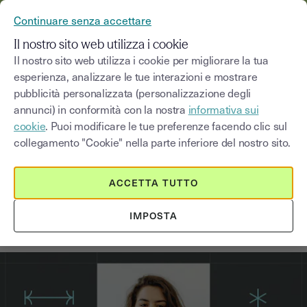
YOUSIGN DIVENTA YOUTRUST
Continuare senza accettare
MENU
Il nostro sito web utilizza i cookie
Il nostro sito web utilizza i cookie per migliorare la tua
esperienza, analizzare le tue interazioni e mostrare
Blog
pubblicità personalizzata (personalizzazione degli
annunci) in conformità con la nostra
informativa sui
Seleziona una categoria
Saisissez un terme pour
cookie
. Puoi modificare le tue preferenze facendo clic sul
collegamento "Cookie" nella parte inferiore del nostro sito.
Notai
6
min
29 aprile 2026
ACCETTA TUTTO
Notai e firma elettronica: regole e
IMPOSTA
documenti di applicazione