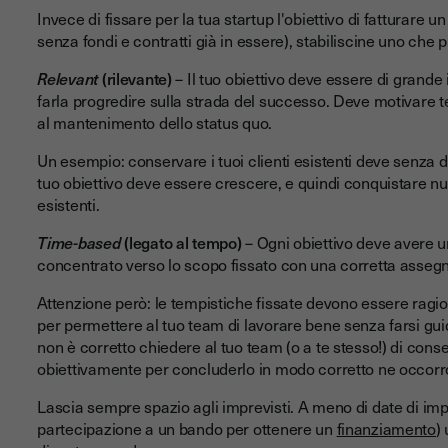
Invece di fissare per la tua startup l'obiettivo di fatturare
senza fondi e contratti già in essere), stabiliscine uno ch
Relevant
(rilevante)
– Il tuo obiettivo deve essere di grande 
farla progredire sulla strada del successo. Deve motivare te
al mantenimento dello status quo.
Un esempio: conservare i tuoi clienti esistenti deve senza du
tuo obiettivo deve essere crescere, e quindi conquistare nuo
esistenti.
Time-based
(legato al tempo)
– Ogni obiettivo deve avere u
concentrato verso lo scopo fissato con una corretta assegna
Attenzione però: le tempistiche fissate devono essere ragion
per permettere al tuo team di lavorare bene senza farsi gui
non è corretto chiedere al tuo team (o a te stesso!) di con
obiettivamente per concluderlo in modo corretto ne occorr
Lascia sempre spazio agli imprevisti. A meno di date di im
partecipazione a un bando per ottenere un
finanziamento
)