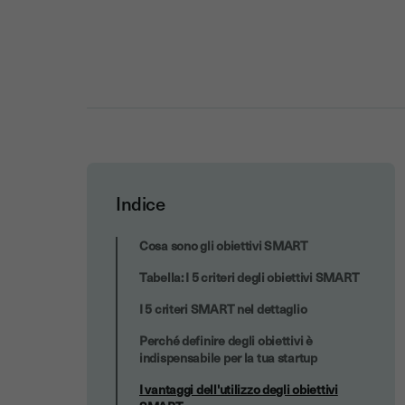
Indice
I vantaggi dell'utilizzo degli obiettivi
Cosa sono gli obiettivi SMART
SMART
Tabella: I 5 criteri degli obiettivi SMART
I 5 criteri SMART nel dettaglio
Perché definire degli obiettivi è
indispensabile per la tua startup
I vantaggi dell'utilizzo degli obiettivi