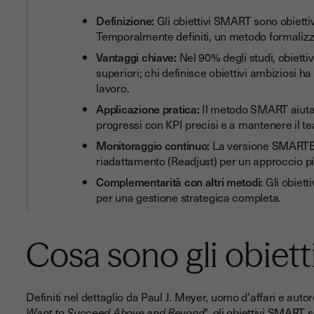
Definizione:
Gli obiettivi SMART sono obiettivi
Temporalmente definiti, un metodo formalizz
Vantaggi chiave:
Nel 90% degli studi, obiettiv
superiori; chi definisce obiettivi ambiziosi ha 
lavoro.
Applicazione pratica:
Il metodo SMART aiuta le
progressi con KPI precisi e a mantenere il te
Monitoraggio continuo:
La versione SMARTER
riadattamento (Readjust) per un approccio p
Complementarità con altri metodi:
Gli obiett
per una gestione strategica completa.
Cosa sono gli obiet
Definiti nel dettaglio da Paul J. Meyer, uomo d'affari e autor
Want to Succeed Above and Beyond
", gli obiettivi SMART 