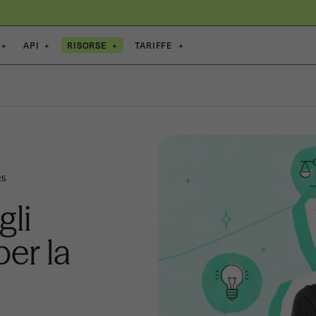
+
API
+
RISORSE
+
TARIFFE
+
25
gli
er la