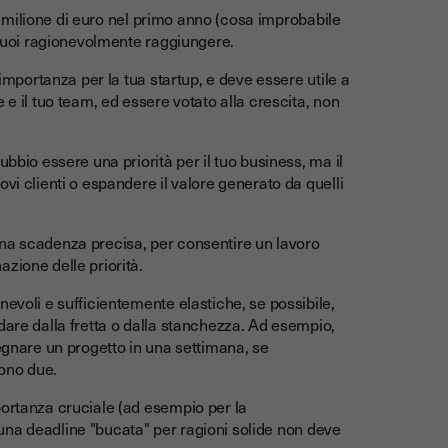
 un milione di euro nel primo anno (cosa improbabile
e puoi ragionevolmente raggiungere.
importanza per la tua startup, e deve essere utile a
 e il tuo team, ed essere votato alla crescita, non
bbio essere una priorità per il tuo business, ma il
vi clienti o espandere il valore generato da quelli
na scadenza precisa, per consentire un lavoro
zione delle priorità.
evoli e sufficientemente elastiche, se possibile,
dare dalla fretta o dalla stanchezza. Ad esempio,
segnare un progetto in una settimana, se
ono due.
portanza cruciale (ad esempio per la
 una deadline "bucata" per ragioni solide non deve