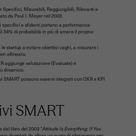
 Specifici, Misurabili, Raggiungibili, Rilevanti e
ato da Paul J. Meyer nel 2003.
i specifici e sfidanti portano a performance
il 34% di probabilità in più di amare il proprio
 startup a evitare obiettivi vaghi, a misurare i
am allineato.
 aggiunge valutazione (Evaluate) e
iù dinamico.
ivi SMART possono essere integrati con OKR e KPI
tivi SMART
e del libro del 2003 "
Attitude Is Everything: If You
sono diventati da allora un punto di riferimento per