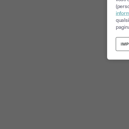
(perso
inform
quals
pagina
IM