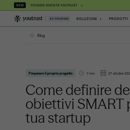
YOUSIGN DIVENTA YOUTRUST
NEW
SOLUZIONI
+
PRODOTTI
Blog
Preparare il proprio progetto
7
min
27 ottobre 20
Come definire de
obiettivi SMART p
tua startup