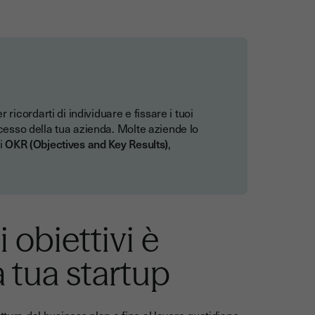
icordarti di individuare e fissare i tuoi
ccesso della tua azienda. Molte aziende lo
i
OKR (Objectives and Key Results)
,
 obiettivi è
a tua startup
ittura del business plan
e fino al lavoro quotidiano,