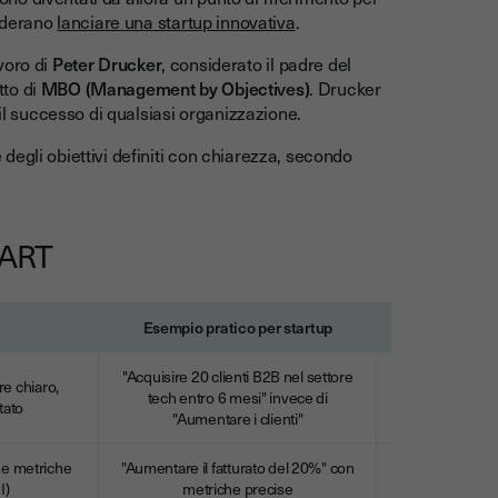
siderano
lanciare una startup innovativa
.
avoro di
Peter Drucker
, considerato il padre del
tto di
MBO (Management by Objectives)
. Drucker
 il successo di qualsiasi organizzazione.
egli obiettivi definiti con chiarezza, secondo
SMART
Esempio pratico per startup
Doman
"Acquisire 20 clienti B2B nel settore
re chiaro,
tech entro 6 mesi" invece di
Chi, cosa, qu
tato
"Aumentare i clienti"
 e metriche
"Aumentare il fatturato del 20%" con
Come misure
I)
metriche precise