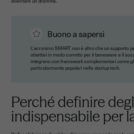
diventare un dramma.
Buono a sapersi
L'acronimo SMART non è altro che un supporto per r
obiettivi in modo corretto per il benessere e il su
integrano con framework complementari come gl
particolarmente popolari nelle startup tech.
Perché definire degli
indispensabile per l
Dalla
validazione di un'idea d'impresa
, passando per la
scr