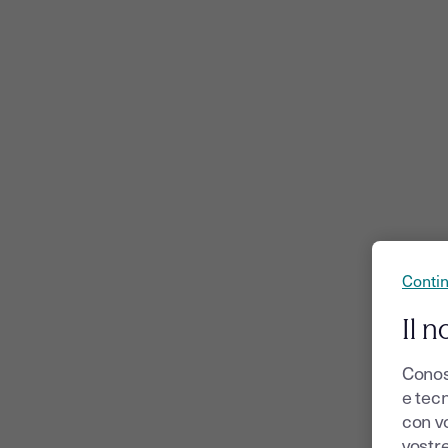
Conti
Il n
Conos
e tecn
con v
vostr