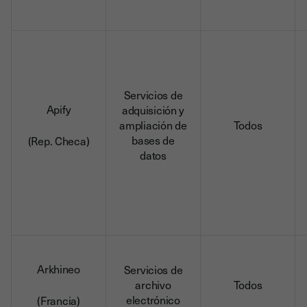
Servicios de
Apify
adquisición y
ampliación de
Todos
bases de
(Rep. Checa)
datos
Arkhineo
Servicios de
archivo
Todos
electrónico
(Francia)