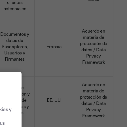
clientes
potenciales
Acuerdo en
Documentos y
materia de
datos de
protección de
Suscriptores,
Francia
datos / Data
Usuarios y
Privacy
Firmantes
Framework
Acuerdo en
Datos de
materia de
identificación y
protección de
contacto de
EE. UU.
datos / Data
Suscriptores y
kies y
Privacy
Usuarios
Framework
sus