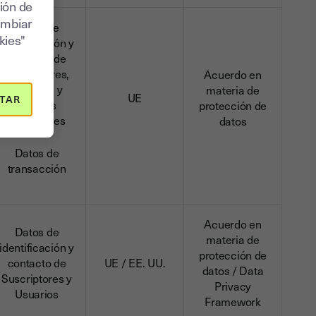
ión de
ambiar
Datos de
kies"
identificación y
contacto de
Suscriptores,
Acuerdo en
Usuarios y
materia de
UE
TAR
clientes
protección de
potenciales
datos
Datos de
transacción
Acuerdo en
Datos de
materia de
identificación y
protección de
contacto de
UE / EE. UU.
datos / Data
Suscriptores y
Privacy
Usuarios
Framework