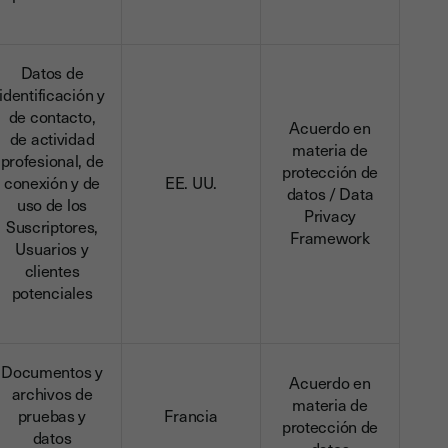
Datos de
identificación y
de contacto,
Acuerdo en
de actividad
materia de
profesional, de
protección de
conexión y de
EE. UU.
datos / Data
uso de los
Privacy
Suscriptores,
Framework
Usuarios y
clientes
potenciales
Documentos y
Acuerdo en
archivos de
materia de
pruebas y
Francia
protección de
datos