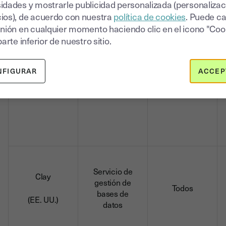
idades y mostrarle publicidad personalizada (personalizac
ios), de acuerdo con nuestra
política de cookies
. Puede c
inión en cualquier momento haciendo clic en el icono "Coo
parte inferior de nuestro sitio.
Chargebee
Servicios de
gestión de
Todos
NFIGURAR
ACCEP
suscripciones
(EE. UU.)
Servicio de
Clay
gestión de
Todos
bases de
(EE. UU.)
datos