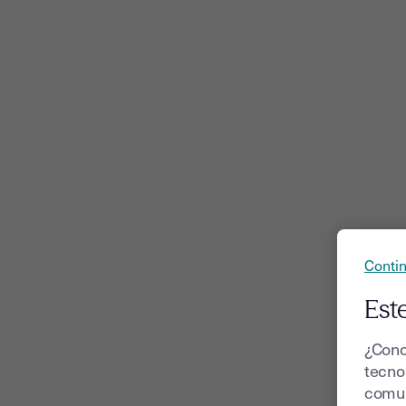
Contin
Este
¿Cono
tecnol
comun