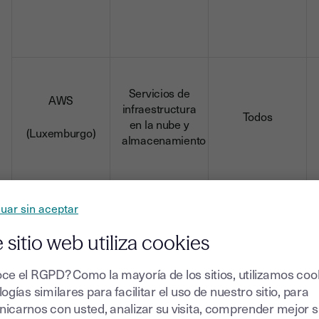
Servicios de
AWS
infraestructura
Todos
en la nube y
(Luxemburgo)
almacenamiento
uar sin aceptar
BetterContact
Servicios de
 sitio web utiliza cookies
agregación de
Todos
datos
(Francia)
ce el RGPD? Como la mayoría de los sitios, utilizamos coo
ogías similares para facilitar el uso de nuestro sitio, para
icarnos con usted, analizar su visita, comprender mejor 