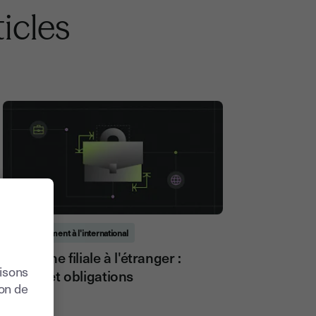
icles
Développement à l'international
Créer une filiale à l'étranger :
lisons
étapes et obligations
ion de