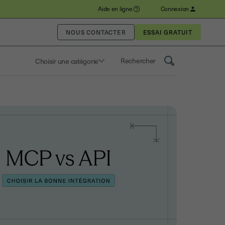
Aide en ligne
Connexion
NOUS CONTACTER
Choisir une catégorie
Saisissez un terme pour rechercher