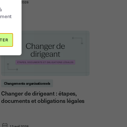
13 avril 2026
à
moment
TER
Changements organisationnels
Changer de dirigeant : étapes,
documents et obligations légales
13 avril 2026