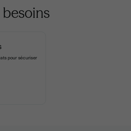
 besoins
s
rats pour sécuriser