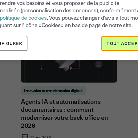
endre vos besoins et vous proposer de la publicité
17 juin 2026
nnalisée (personnalisation des annonces), conformément 
politique de cookies
. Vous pouvez changer d’avis à tout 
quant sur l'icône « Cookies » en bas de page de notre site.
NFIGURER
TOUT ACCEP
Innovation et transformation digitale
Agents IA et automatisations
documentaires : comment
moderniser votre back-office en
2026
13 avril 2026