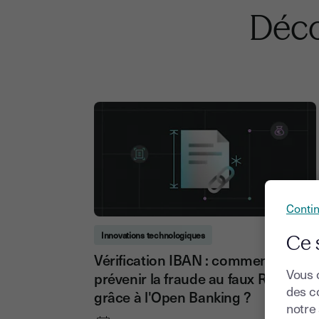
Déco
Conti
Innovations technologiques
Ce 
Vérification IBAN : comment
Vous 
prévenir la fraude au faux RIB
des co
grâce à l'Open Banking ?
notre