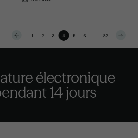
1
2
3
4
5
6
…
82
nature électronique
endant 14 jours