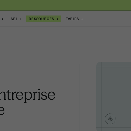
+
API
+
RESSOURCES
+
TARIFS
+
ntreprise
e