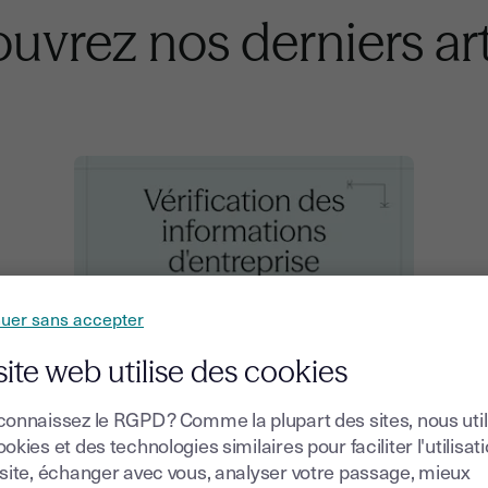
uvrez nos derniers art
nuer sans accepter
Comptabilité
site web utilise des cookies
Vérification automatique des
connaissez le RGPD ? Comme la plupart des sites, nous uti
informations d'entreprise : Kbis,
okies et des technologies similaires pour faciliter l'utilisat
SIRET, TVA
 site, échanger avec vous, analyser votre passage, mieux