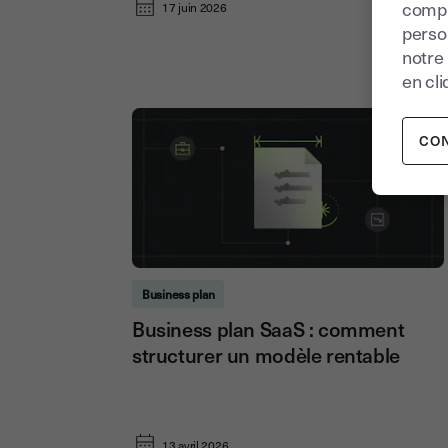
compr
17 juin 2026
perso
notre
en cli
CO
Business plan
Business plan SaaS : comment
structurer un modèle rentable
13 avril 2026