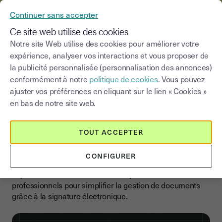
YOUSIGN DEVIENT YOUTRUST
Continuer sans accepter
MENU
Ce site web utilise des cookies
Notre site Web utilise des cookies pour améliorer votre
expérience, analyser vos interactions et vous proposer de
Blog
|
Signer en ligne
la publicité personnalisée (personnalisation des annonces)
conformément à notre
politique de cookies
. Vous pouvez
Choisir une catégorie
Saisissez un terme pour
ajuster vos préférences en cliquant sur le lien « Cookies »
en bas de notre site web.
Signer en ligne
TOUT ACCEPTER
La signature électronique au
service des professionnel
CONFIGURER
Explorer les outils et solutions adaptés aux besoins des
professionnels pour simplifier la gestion de documents
grâce à la signature électronique.