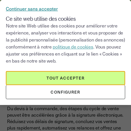
YOUSIGN DEVIENT YOUTRUST
Continuer sans accepter
MENU
Ce site web utilise des cookies
Notre site Web utilise des cookies pour améliorer votre
>
expérience, analyser vos interactions et vous proposer de
Blog
|
Secteurs d'activités
Commerce et vente
la publicité personnalisée (personnalisation des annonces)
conformément à notre
politique de cookies
. Vous pouvez
Choisir une catégorie
Saisissez un terme pour
ajuster vos préférences en cliquant sur le lien « Cookies »
en bas de notre site web.
Commerce et vente
Accélérez vos ventes et
TOUT ACCEPTER
fluidifiez vos échanges
CONFIGURER
commerciaux
Du devis à la commande, des étapes du cycle de vente
peuvet être accélérées grâce à la signature électronique.
Réduisez vos délais de signature, concluez vos ventes
plus rapidement, automatisez vos relances et offrez une