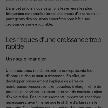
Ne pas définir de plan structuré
Dans cet article, nous détaillons
les erreurs les plus
Recruter trop vite ou mal
fréquentes rencontrées lors d’une phase d’expansion
, et
partageons des solutions concrètes pour bâtir une
Négliger certaines démarches administratives
croissance saine et durable.
Refuser de déléguer
Les bons réflexes pour une croissance maîtrisée
Les risques d’une croissance trop
rapide
Structurer son organisation dès le départ
Investir dans des outils adaptés
Un risque financier
Structurer les ressources humaines
Une croissance rapide en entreprise représente tout
Suivre les indicateurs clés
d’abord un
risque pour la trésorerie
. En effet, se
Conclusion
développer brusquement implique de gérer de
nombreuses ressources, d’embaucher, d’élargir l’offre de
produits et services, ou encore d’ouvrir de nouveaux sites
d’exploitation. Des investissements importants sont donc
nécessaires, avant même que le chiffre d’affaires ne le
permette. Ce décalage peut entraîner des tensions sur la