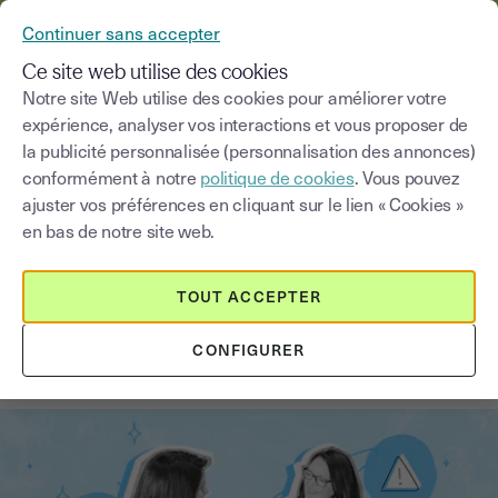
YOUSIGN DEVIENT YOUTRUST
Continuer sans accepter
MENU
Ce site web utilise des cookies
Notre site Web utilise des cookies pour améliorer votre
expérience, analyser vos interactions et vous proposer de
Blog
la publicité personnalisée (personnalisation des annonces)
conformément à notre
politique de cookies
. Vous pouvez
Choisir une catégorie
Saisissez un terme pour
ajuster vos préférences en cliquant sur le lien « Cookies »
en bas de notre site web.
Stratégie de croissance
5
min
16 juin 2026
TOUT ACCEPTER
Erreurs de croissance rapide en
CONFIGURER
entreprise : les pièges à éviter