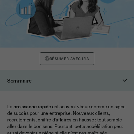
RÉSUMER AVEC L'IA
Sommaire
Les risques d’une croissance trop rapide
Un risque financier
La
croissance rapide
est souvent vécue comme un signe
Un manque d’organisation
de succès pour une entreprise. Nouveaux clients,
Une surcharge de travail pour les salariés
recrutements, chiffre d’affaires en hausse : tout semble
aller dans le bon sens. Pourtant, cette accélération peut
Les erreurs courantes des entrepreneurs
aussi devenir un piège si elle n’est pas maîtrisée.