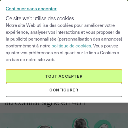
YOUSIGN DEVIENT YOUTRUST
Continuer sans accepter
MENU
Ce site web utilise des cookies
Notre site Web utilise des cookies pour améliorer votre
expérience, analyser vos interactions et vous proposer de
Blog
la publicité personnalisée (personnalisation des annonces)
conformément à notre
politique de cookies
. Vous pouvez
Choisir une catégorie
Saisissez un terme pour
ajuster vos préférences en cliquant sur le lien « Cookies »
en bas de notre site web.
Commerce et vente
8
min
25 novembre 2025
TOUT ACCEPTER
Automatiser les relances
CONFIGURER
commerciales : de la proposition
au contrat signé en 48h