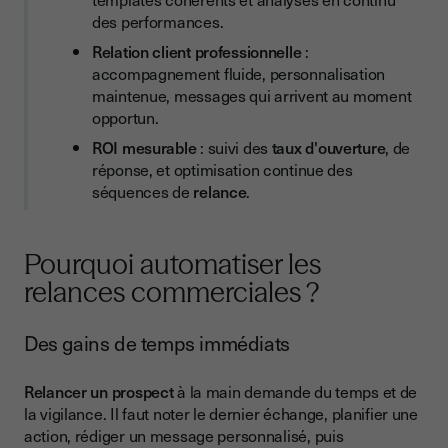
Relance J+8 : relance ferme et polie
des performances.
Relation client professionnelle
:
Les bonnes pratiques pour automatiser sans détériorer la
relation client
accompagnement fluide, personnalisation
maintenue, messages qui arrivent au moment
Maintenir une vraie personnalisation
opportun.
Relancer avec une intention claire
ROI mesurable
: suivi des
taux d'ouverture
, de
réponse, et optimisation continue des
Adapter le rythme des relances au niveau d’intérêt
séquences de
relance
.
Varier les canaux
Tester, ajuster et optimiser continuellement
Pourquoi automatiser les
Tableau récapitulatif : Quel scénario pour quel objectif ?
relances commerciales ?
Pourquoi utiliser Youtrust (bientôt Youtrust) pour vos relances
automatisées ?
Des gains de temps immédiats
Accélérer les signatures grâce à un parcours fluide
Relancer un prospect
à la main demande du temps et de
Déclencher des relances automatiques basées sur les
la vigilance. Il faut noter le dernier échange, planifier une
actions du prospect
action, rédiger un message personnalisé, puis