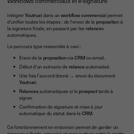
Workflows commerciaux et e-signature
Intégrer
Youtrus
t dans un
workflow commercia
l permet
d'unifier toutes les étapes : de l'envoi de la
propositio
n à
la signature finale, en passant par les
relance
s
automatiques.
Le parcours type ressemble à ceci :
Envoi de la
proposition
via
CRM
ou email.
Début d'un scénario de
relance
automatisé.
Une fois l'accord donné → envoi du document
Youtrus
t.
Relances
automatiques si le
prospect
tarde à
signer.
Confirmation de signature et mise à jour
automatique du statut dans le
CRM
.
Ce fonctionnement en entonnoir permet de garder un
processus fluide, organisé et sans rupture entre la partie