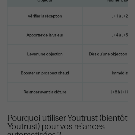
Vérifier la réception
J+1 à J+2
Apporter de la valeur
J+4 à J+5
Lever une objection
Dès qu’une objection est
Booster un prospect chaud
Immédiat
Relancer avant la clôture
J+8 à J+10
Pourquoi utiliser Youtrust (bientôt
Youtrust) pour vos relances
automatisées ?