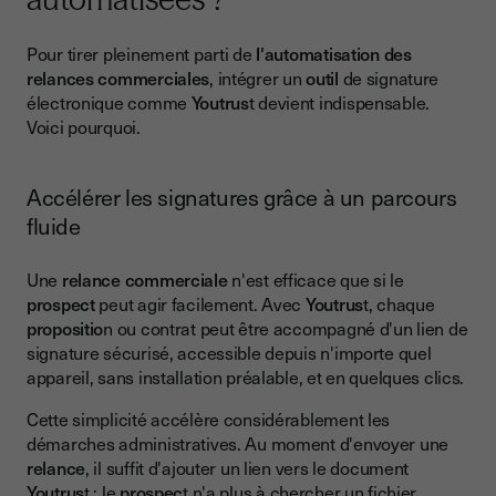
Pour tirer pleinement parti de
l'automatisation des
relances commerciales
, intégrer un
outil
de signature
électronique comme
Youtrus
t devient indispensable.
Voici pourquoi.
Accélérer les signatures grâce à un parcours
fluide
Une
relance commerciale
n'est efficace que si le
prospect
peut agir facilement. Avec
Youtrus
t, chaque
propositio
n ou contrat peut être accompagné d'un lien de
signature sécurisé, accessible depuis n'importe quel
appareil, sans installation préalable, et en quelques clics.
Cette simplicité accélère considérablement les
démarches administratives. Au moment d'envoyer une
relance
, il suffit d'ajouter un lien vers le document
Youtrus
t : le
prospec
t n'a plus à chercher un fichier,