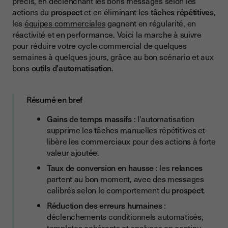
précis, en déclenchant les bons messages selon les
Déclenchement conditionnel automatisé
actions du
prospect
et en éliminant les
tâches répétitives
,
les
équipes commerciales
gagnent en régularité, en
Messages cohérents et homogènes
réactivité et en performance. Voici la marche à suivre
Analyse en continu des performances
pour réduire votre cycle commercial de quelques
semaines à quelques jours, grâce au bon scénario et aux
Une relation client plus professionnelle
bons
outils d'automatisation
.
Comment automatiser les relances commerciales ?
Définir des scénarios intelligents
Résumé en bref
Personnaliser sans effort grâce au CRM
Gains de temps massifs
: l'automatisation
supprime les tâches manuelles répétitives et
Choisir les bons outils
libère les commerciaux pour des actions à forte
Construire des textes personnalisables et cohérents
valeur ajoutée.
Mesurer le ROI avec des indicateurs clés
Taux de conversion en hausse
: les
relances
partent au bon moment, avec des messages
Exemple concret d’emails de relance efficace
calibrés selon le comportement du
prospect
.
Relance J+2 : courte et orientée valeur
Réduction des erreurs humaines
:
déclenchements conditionnels automatisés,
Relance J+5 : approche consultative
templates cohérents et analyses en continu