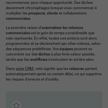
recommencer pour chaque opportunité. Ces tâches
Workflows commerciaux et e-signature
deviennent chronophages lorsque vous commencez à
Sécurité et conformité
multiplier les
prospects
,
clients
et collaborations
commerciales
.
Conclusion
La première raison d'
automatiser les relances
commerciales
est le gain de temps considérable que
cela représente. En effet, toutes ces actions sont alors
programmées et se déclenchent par elles-mêmes, selon
des séquences prédéfinies. Vos
équipes
peuvent se
concentrer sur des
tâches
à plus forte valeur ajoutée,
tandis que les
workflows
s'exécutent en arrière-plan.
Dans
votre CRM
, cela signifie que les
relances
partent
automatiquement après un certain délai, ce qui supprime
les risques d'erreurs et d'oublis.