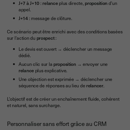
J+7 à J+10
:
relance
plus directe,
proposition
d'un
appel.
J+14
: message de clôture.
Ce scénario peut être enrichi avec des conditions basées
sur l'action du
prospect
:
Le devis est ouvert → déclencher un message
dédié.
Aucun clic sur la
proposition
→ envoyer une
relance
plus explicative.
Une objection est exprimée → déclencher une
séquence de réponses au lieu de
relancer
.
L'objectif est de créer un enchaînement fluide, cohérent
et naturel, sans surcharge.
Personnaliser sans effort grâce au CRM