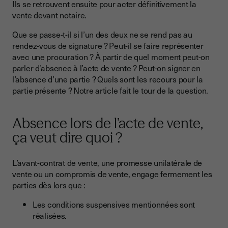
Ils se retrouvent ensuite pour acter définitivement la
l’acte de vente ?
vente devant notaire.
La présence physique des parties est-elle obligatoire ?
Que se passe-t-il si l’un des deux ne se rend pas au
Pourquoi l’absence des parties à l’acte de vente n’est-elle
rendez-vous de signature ? Peut-il se faire représenter
pas possible ?
avec une procuration ? À partir de quel moment peut-on
Quand considère-t-on qu’il y a une partie absente à l’acte de
parler d’absence à l’acte de vente ? Peut-on signer en
vente
l’absence d’une partie ? Quels sont les recours pour la
partie présente ? Notre article fait le tour de la question.
Quelles sont les conséquences de l’absence d’une partie le
jour de l’acte de vente ?
Absence lors de l’acte de vente,
Quel est le recours juridique possible pour la partie présente
à l’acte de vente ?
ça veut dire quoi ?
Absences lors de l’acte de vente, ce qu’il faut retenir
L’avant-contrat de vente, une promesse unilatérale de
vente ou un compromis de vente, engage fermement les
parties dès lors que :
Les conditions suspensives mentionnées sont
réalisées.