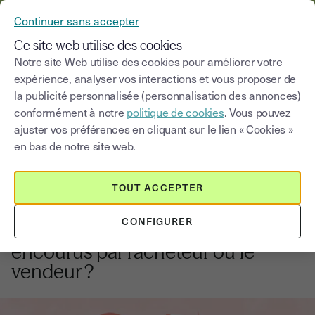
YOUSIGN DEVIENT YOUTRUST
Continuer sans accepter
MENU
Ce site web utilise des cookies
Notre site Web utilise des cookies pour améliorer votre
expérience, analyser vos interactions et vous proposer de
Blog
la publicité personnalisée (personnalisation des annonces)
conformément à notre
politique de cookies
. Vous pouvez
Choisir une catégorie
Saisissez un terme pour
ajuster vos préférences en cliquant sur le lien « Cookies »
en bas de notre site web.
Notaires
4
min
14 novembre 2025
TOUT ACCEPTER
Absence lors de l’acte de vente,
CONFIGURER
quels sont les risques
encourus par l’acheteur ou le
vendeur ?