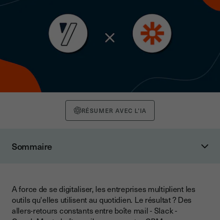
RÉSUMER AVEC L'IA
Sommaire
1️⃣ Suivez la signature de vos contrats avec Youtrust depuis
votre CRM 🔎
A force de se digitaliser, les entreprises multiplient les
Le nouveau workflow
outils qu'elles utilisent au quotidien. Le résultat ? Des
allers-retours constants entre boîte mail - Slack -
2️⃣ Etre alerté sur la signature d'un contrat en temps réel 🚨