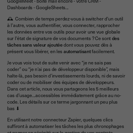
GoogleMeet - boîte mail encore - votre CRM -
Dashboards - GoogleSheets...
Le nouveau workflow
🕰️ Combien de temps perdez-vous à switcher d'un outil
à l'autre, vous authentifier, vous connecter, rapprocher
3️⃣ Créer des contacts signataires à partir de vos outils
les données entre vos outils pour avoir une vue globale
métiers 👤
sur l'état de signature de vos documents ? Ce sont
des
Le nouveau workflow
tâches sans valeur ajoutée
dont vous pouvez dès à
présent vous libérer, en les
automatisant
facilement.
4️⃣ Centraliser et partager l'information avec les autres
Je vous vois tout de suite venir avec “je ne sais pas
stakeholders en interne 🤝
coder” ou “je n’ai pas de développeur disponible”, mais
Le nouveau workflow
halte-là, pas besoin d’investissements lourds, ni de savoir
coder ou de mobiliser des équipes de développeurs.
Dans cet article, nous vous partageons les 5 meilleurs
5️⃣ Automatiser le téléchargement de ses documents signés
cas d’usage...accessibles immédiatement grâce au no-
et dossiers de preuves ⬇️
code. Les détails sur ce terme jargonnant un peu plus
Le nouveau workflow
bas ⬇
En utilisant notre connecteur Zapier, quelques clics
suffiront à automatiser les tâches les plus chronophages
et gagner en sérénité sur la gestion de vos contrats.