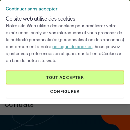
YOUSIGN DEVIENT YOUTRUST
Continuer sans accepter
MENU
Ce site web utilise des cookies
Notre site Web utilise des cookies pour améliorer votre
expérience, analyser vos interactions et vous proposer de
Blog
la publicité personnalisée (personnalisation des annonces)
conformément à notre
politique de cookies
. Vous pouvez
Choisir une catégorie
Saisissez un terme pour
ajuster vos préférences en cliquant sur le lien « Cookies »
en bas de notre site web.
Innovation et transformation digitale
5
min
2 septembre 2025
TOUT ACCEPTER
Youtrust x Zapier : 5 manières
CONFIGURER
d’automatiser la gestion de vos
contrats