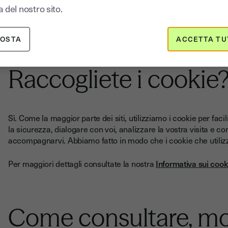
 del nostro sito.
Sì. Teniamo un elenco esaustivo di tutti i nostri subincaricati
invitato a impegnarsi a rispettare i quadri giuridici esistenti. 
POSTA
ACCETTA TU
Raccogliete i cookie
Sì. Come la maggior parte dei siti, utilizziamo i cookie per facili
la sicurezza, dialogare con voi, analizzare la vostra visita e c
accompagnarvi. Abbiamo fatto in modo che i cookie che utilizzi
Per maggiori dettagli consultate la nostra
Informativa sui cook
Come consultare, mo