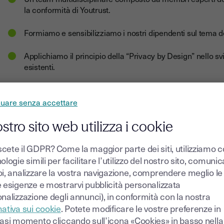
la conformità di Youtrust.
Formiamo e sensibilizziamo i nostri dipendenti sul tema de
Applichiamo il principio della “Privacy by Design” nello sv
esistenti.
Garantiamo l'esercizio dei vostri diritti in conformità con l
nuare senza accettare
Garantiamo la tracciabilità e il controllo delle nostre oper
delle attività di trattamento.
ostro sito web utilizza i cookie
Disponiamo di una procedura di notifica per la violazione d
cete il GDPR? Come la maggior parte dei siti, utilizziamo 
ologie simili per facilitare l’utilizzo del nostro sito, comuni
oi, analizzare la vostra navigazione, comprendere meglio le
e esigenze e mostrarvi pubblicità personalizzata
Youtrust si avvale di 
nalizzazione degli annunci), in conformità con la nostra
ativa sui cookie
. Potete modificare le vostre preferenze in
iasi momento cliccando sull’icona «Cookies» in basso nella