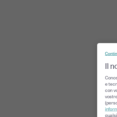
Conti
Il n
Conos
e tecn
con v
vostr
(perso
inform
quals