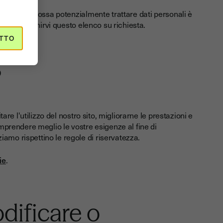
 e chiunque possa potenzialmente trattare dati personali è
Possiamo fornirvi questo elenco su richiesta.
TTO
?
tare l'utilizzo del nostro sito, migliorarne le prestazioni e
omprendere meglio le vostre esigenze al fine di
amo rispettino le regole di riservatezza.
ie
.
dificare o