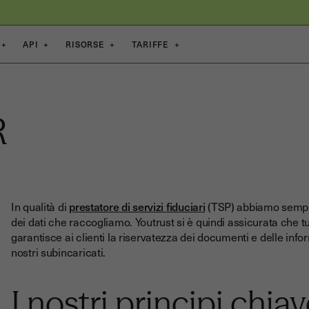
+
API
+
RISORSE
+
TARIFFE
+
R
In qualità di
prestatore di servizi fiduciari
(TSP) abbiamo sempre 
dei dati che raccogliamo. Youtrust si è quindi assicurata che tu
garantisce ai clienti la riservatezza dei documenti e delle inform
nostri subincaricati.
I nostri principi chia