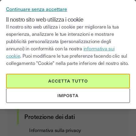
YOUSIGN DIVENTA YOUTRUST
Continuare senza accettare
MENU
Il nostro sito web utilizza i cookie
Il nostro sito web utilizza i cookie per migliorare la tua
esperienza, analizzare le tue interazioni e mostrare
Definizioni
pubblicità personalizzata (personalizzazione degli
annunci) in conformità con la nostra
informativa sui
cookie
. Puoi modificare le tue preferenze facendo clic sul
collegamento "Cookie" nella parte inferiore del nostro sito.
Contratto clienti
ACCETTA TUTTO
Condizioni generali di utilizzo e di
abbonamento
IMPOSTA
Data Act Addendum
Protezione dei dati
Informativa sulla privacy