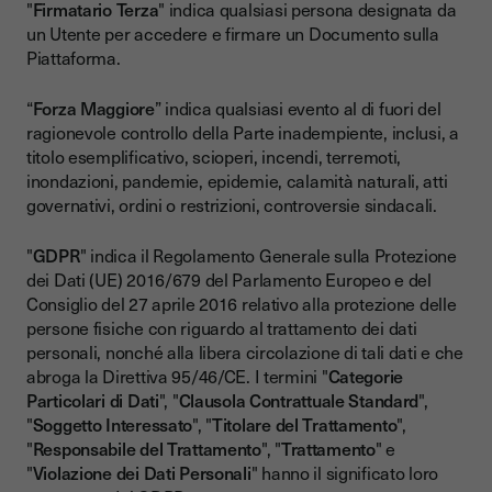
"
Firmatario Terza
" indica qualsiasi persona designata da
un Utente per accedere e firmare un Documento sulla
Piattaforma.
“
Forza Maggiore
” indica qualsiasi evento al di fuori del
ragionevole controllo della Parte inadempiente, inclusi, a
titolo esemplificativo, scioperi, incendi, terremoti,
inondazioni, pandemie, epidemie, calamità naturali, atti
governativi, ordini o restrizioni, controversie sindacali.
"
GDPR
" indica il Regolamento Generale sulla Protezione
dei Dati (UE) 2016/679 del Parlamento Europeo e del
Consiglio del 27 aprile 2016 relativo alla protezione delle
persone fisiche con riguardo al trattamento dei dati
personali, nonché alla libera circolazione di tali dati e che
abroga la Direttiva 95/46/CE. I termini "
Categorie
Particolari di Dati
", "
Clausola Contrattuale Standard
",
"
Soggetto Interessato
", "
Titolare del Trattamento
",
"
Responsabile del Trattamento
", "
Trattamento
" e
"
Violazione dei Dati Personali
" hanno il significato loro