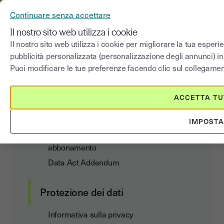
YOUSIGN DIVENTA YOUTRUST
Continuare senza accettare
MENU
Il nostro sito web utilizza i cookie
Il nostro sito web utilizza i cookie per migliorare la tua esper
pubblicità personalizzata (personalizzazione degli annunci) i
Informativa sui Cookie
Puoi modificare le tue preferenze facendo clic sul collegamento
ACCETTA T
Contratto clienti
IMPOST
Condizioni generali di utilizzo e di
abbonamento
Data Act Addendum
Protezione dei dati
Informativa sulla privacy