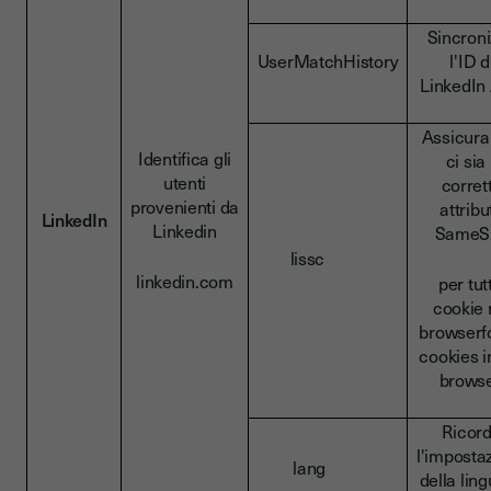
Sincron
UserMatchHistory
l'ID d
LinkedIn
Assicura
Identifica gli
ci sia 
utenti
corret
provenienti da
attribu
LinkedIn
Linkedin
SameSi
lissc
linkedin.com
per tutt
cookie 
browserfo
cookies i
browse
Ricor
l'imposta
lang
della ling