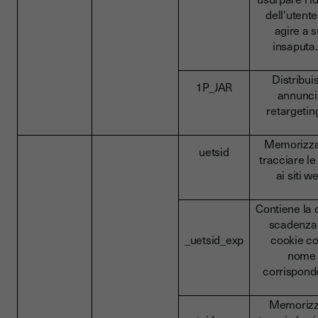
dell'utente
agire a 
insaput
Distribui
1P_JAR
annunci
retarget
Memorizza
uetsid
tracciare le 
ai siti w
Contiene la 
scadenza
_uetsid_exp
cookie co
nome
corrispond
Memorizz