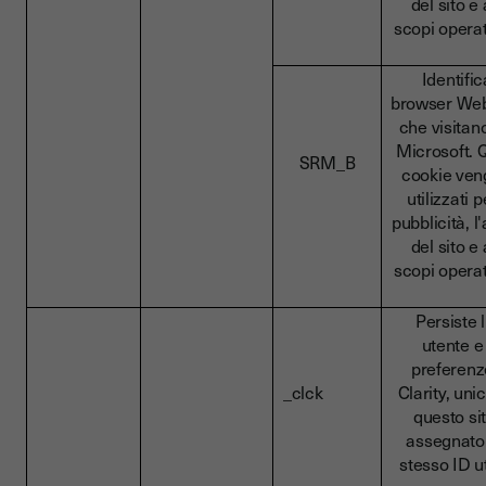
del sito e 
scopi oper
Identific
browser Web
che visitano 
Microsoft. 
SRM_B
cookie ve
utilizzati p
pubblicità, l'
del sito e 
scopi oper
Persiste l
utente e
preferenz
_clck
Clarity, uni
questo si
assegnato 
stesso ID u