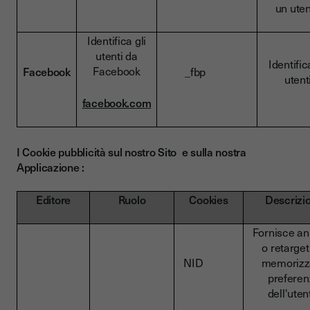
un ute
Identifica gli
utenti da
Identific
Facebook
Facebook
_fbp
utent
facebook.com
I Cookie pubblicità sul nostro Sito e sulla nostra
Applicazione :
Editore
Ruolo
Cookies
Descrizi
Fornisce an
o retarget
NID
memorizz
preferen
dell'uten