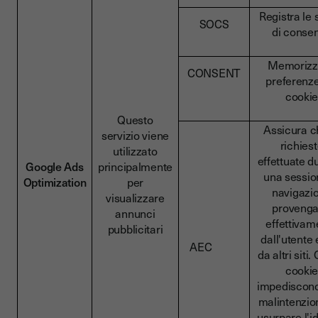
Registra le 
SOCS
di conse
Memorizz
CONSENT
preferenze
cooki
Questo
Assicura c
servizio viene
richies
utilizzato
effettuate d
Google Ads
principalmente
una sessio
Optimization
per
navigazi
visualizzare
proveng
annunci
effettivam
pubblicitari
dall'utente
AEC
da altri siti.
cooki
impediscono 
malintenzion
usurpare l'i