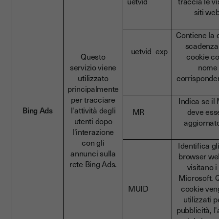
uetvid
traccia le vi
siti web
Contiene la 
scadenza
_uetvid_exp
Questo
cookie co
servizio viene
nome
utilizzato
corrispond
principalmente
per tracciare
Indica se i
Bing Ads
l'attività degli
MR
deve ess
utenti dopo
aggiorna
l'interazione
con gli
Identifica gl
annunci sulla
browser we
rete Bing Ads.
visitano i 
Microsoft. 
MUID
cookie ve
utilizzati p
pubblicità, l'