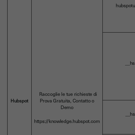
hubs
__
Raccoglie le tue richieste di
Hubspot
Prova Gratuita, Contatto o
Demo
__h
https://knowledge.hubspot.com