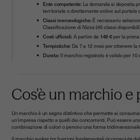
Ente competente:
La domanda si deposita p
territoriale o direttamente online sul portale
Classi merceologiche:
È necessario seleziona
Classificazione di Nizza (45 classi disponibili
Costi ufficiali:
A partire da
149 €
per la prima 
Tempistiche:
Da 7 a 12 mesi per ottenere la r
Durata:
Il marchio registrato è valido per 10 
Cos'è un marchio e p
Un marchio è un segno distintivo che permette ai consumatori
un'impresa rispetto a quelli dei concorrenti. Può essere un
combinazione di colori o persino una forma tridimensionale
Il marchio svolge tre funzioni fondamentali riconosciute dall