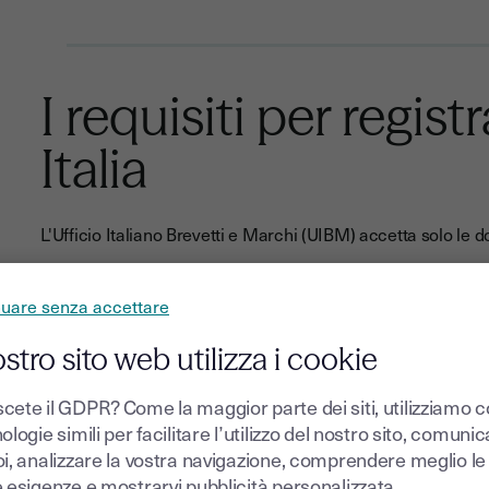
I requisiti per regis
Italia
L'Ufficio Italiano Brevetti e Marchi (UIBM) accetta solo le d
Capacità distintiva e novità
nuare senza accettare
ostro sito web utilizza i cookie
Il marchio deve essere:
cete il GDPR? Come la maggior parte dei siti, utilizziamo 
Distintivo:
non deve descrivere direttamente i prodott
ologie simili per facilitare l’utilizzo del nostro sito, comuni
fredde)
oi, analizzare la vostra navigazione, comprendere meglio le
Nuovo:
non deve essere identico o confusamente sim
e esigenze e mostrarvi pubblicità personalizzata
categorie