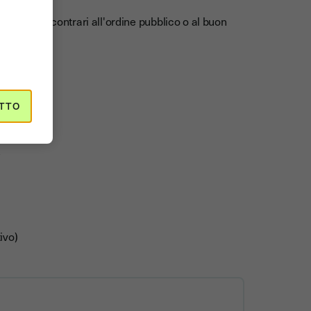
elementi contrari all'ordine pubblico o al buon
TTO
e
)
ivo)