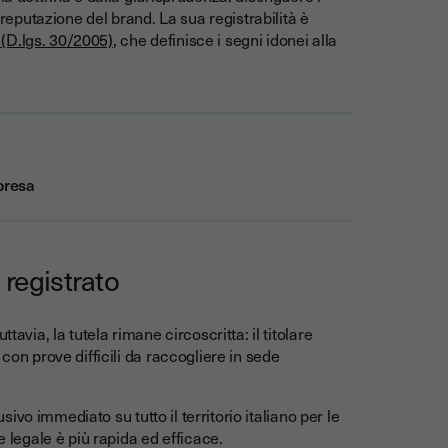
 reputazione del brand. La sua registrabilità è
e (D.lgs. 30/2005)
, che definisce i segni idonei alla
mpresa
 registrato
avia, la tutela rimane circoscritta: il titolare
con prove difficili da raccogliere in sede
usivo immediato su tutto il territorio italiano per le
e legale è più rapida ed efficace.