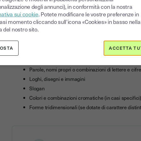
nalizzazione degli annunci), in conformità con la nostra
Lecito:
non deve ingannare il pubblico né contenere 
ativa sui cookie
. Potete modificare le vostre preferenze in
costume
iasi momento cliccando sull’icona «Cookies» in basso nella
 del nostro sito.
Cosa può essere registrato
POSTA
ACCETTA TU
Possono essere registrati come marchi:
Parole, nomi propri o combinazioni di lettere e cifr
Loghi, disegni e immagini
Slogan
Colori e combinazioni cromatiche (in casi specifici
Forme tridimensionali (se dotate di carattere distint