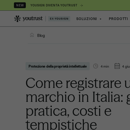
YOUSIGN DIVENTA YOUTRUST
NEW
SOLUZIONI
+
PRODOTTI
Blog
Protezione della proprietà intellettuale
4
min
4 gi
Come registrare 
marchio in Italia:
pratica, costi e
tempistiche