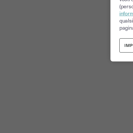
(perso
inform
quals
pagina
IM