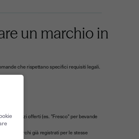
trare un marchio in
omande che rispettano specifici requisiti legali.
cookie
i o i servizi offerti (es. "Fresco" per bevande
care
ile a marchi già registrati per le stesse