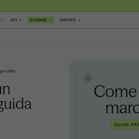
+
API
+
RISORSE
+
TARIFFE
+
ugno 2026
un
 guida