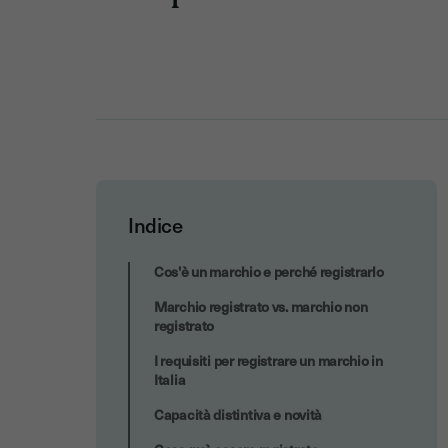
Indice
6. Registrazione definitiva
Cos'è un marchio e perché registrarlo
Marchio registrato vs. marchio non
registrato
I requisiti per registrare un marchio in
Italia
Capacità distintiva e novità