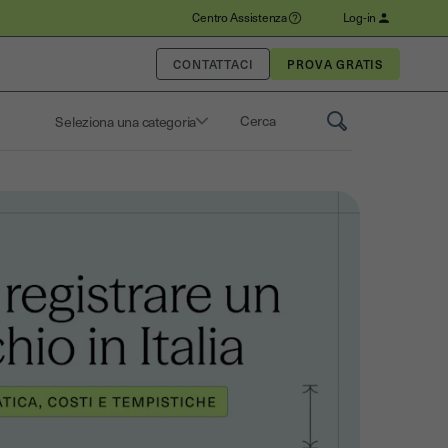
Centro Assistenza
Log-in
CONTATTACI
Seleziona una categoria
Saisissez un terme pour rechercher