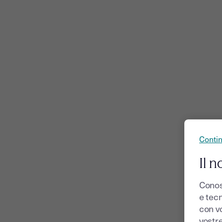
Conti
Il n
Conos
e tecn
con v
vostr