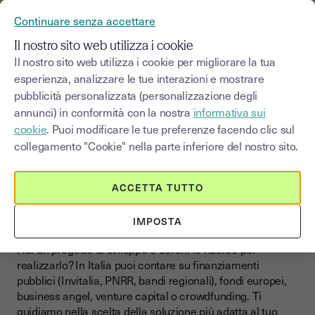
YOUSIGN DIVENTA YOUTRUST
Continuare senza accettare
MENU
Il nostro sito web utilizza i cookie
Il nostro sito web utilizza i cookie per migliorare la tua
Sviluppare il proprio
Finanziamento della
esperienza, analizzare le tue interazioni e mostrare
>
Blog
|
business
crescita
pubblicità personalizzata (personalizzazione degli
annunci) in conformità con la nostra
informativa sui
Seleziona una categoria
cookie
. Puoi modificare le tue preferenze facendo clic sul
Saisissez un terme pour
collegamento "Cookie" nella parte inferiore del nostro sito.
Finanziamento della crescita
ACCETTA TUTTO
Finanziare la crescita della
tua impresa
IMPOSTA
Hai un progetto di sviluppo e cerchi le risorse per
realizzarlo? In Italia puoi contare su finanziamenti
pubblici (Invitalia, PNRR, bandi regionali), fondi europei,
business angel, venture capital o crowdfunding. Ti
guidiamo nella scelta della soluzione più adatta al tuo