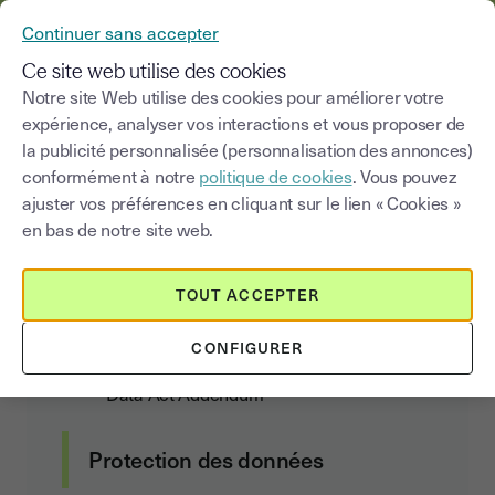
YOUSIGN DEVIENT YOUTRUST
Continuer sans accepter
MENU
Ce site web utilise des cookies
Notre site Web utilise des cookies pour améliorer votre
expérience, analyser vos interactions et vous proposer de
Accord de traitement des
la publicité personnalisée (personnalisation des annonces)
données personnelles
conformément à notre
politique de cookies
. Vous pouvez
ajuster vos préférences en cliquant sur le lien « Cookies »
en bas de notre site web.
Contrat client
TOUT ACCEPTER
Conditions Générales d’Abonnement et
CONFIGURER
d’Utilisation
Data Act Addendum
Protection des données