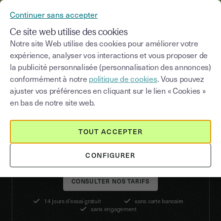
YOUSIGN DEVIENT YOUTRUST
Continuer sans accepter
MENU
Ce site web utilise des cookies
Notre site Web utilise des cookies pour améliorer votre
expérience, analyser vos interactions et vous proposer de
la publicité personnalisée (personnalisation des annonces)
SERVICES ACHATS
conformément à notre
politique de cookies
. Vous pouvez
Digitalisez
vos contrats
,
ajuster vos préférences en cliquant sur le lien « Cookies »
gagnez en
efficacité
en bas de notre site web.
Traitez, signez, stockez tous vos contrats grâce à
TOUT ACCEPTER
Youtrust.
CONFIGURER
CONSULTER NOS TARIFS
14 jours d’essai gratuit
sans carte bancaire
sans engagement