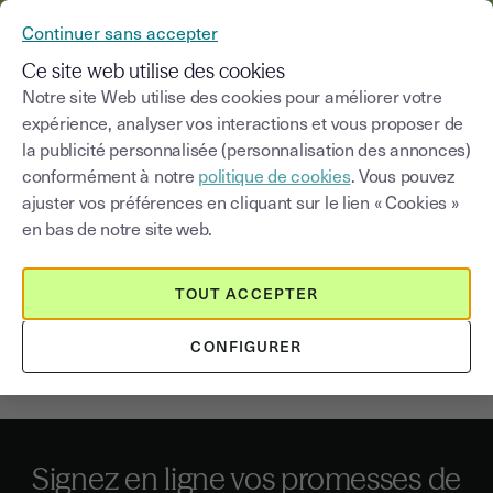
YOUSIGN DEVIENT YOUTRUST
Continuer sans accepter
MENU
Ce site web utilise des cookies
Notre site Web utilise des cookies pour améliorer votre
expérience, analyser vos interactions et vous proposer de
la publicité personnalisée (personnalisation des annonces)
La signature électronique de
conformément à notre
politique de cookies
. Vous pouvez
la promesse de vente
ajuster vos préférences en cliquant sur le lien « Cookies »
en bas de notre site web.
Convaincre un prospect d’acheter un bien ou un service
est déjà un 1er succès pour une équipe commerciale.
TOUT ACCEPTER
Encore mieux ? Obtenir le plus rapidement possible la
signature de la promesse de vente qui va concrétiser
CONFIGURER
l’achat.
Signez en ligne vos promesses de